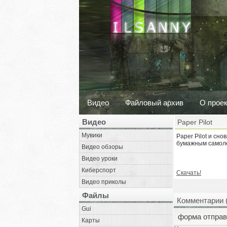
Видео
Файловый архив
О прое
Видео
Paper Pilot
Мувики
Paper Pilot и сн
бумажным самол
Видео обзоры
Видео уроки
Киберспорт
Скачать!
Видео приколы
Файлы
Комментарии 
Gui
форма отправ
Карты