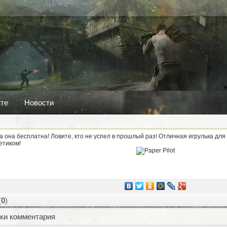
кте
Новости
ова она бесплатна! Ловите, кто не успел в прошлый раз! Отличная игрулька дл
етиком!
(
0
)
ки комментария