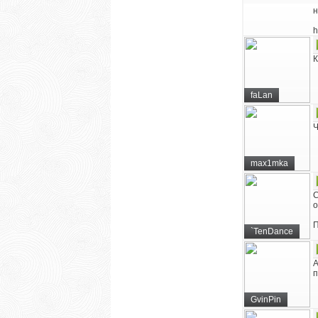
н
h
К
faLan
Ч
max1mka
С
о
П
`TenDance
А
п
GvinPin