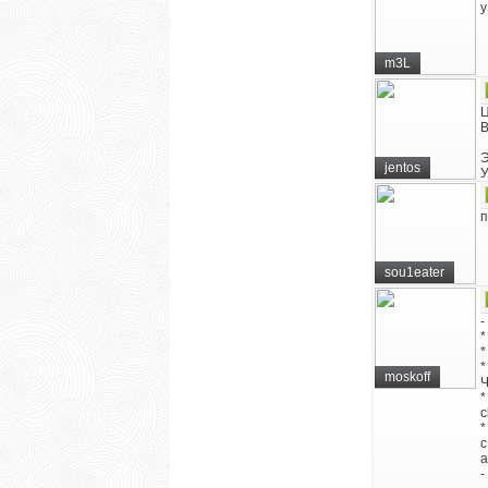
у
m3L
Ц
В
Э
jentos
У
п
sou1eater
-
*
*
*
moskoff
Ч
*
c
*
с
a
-