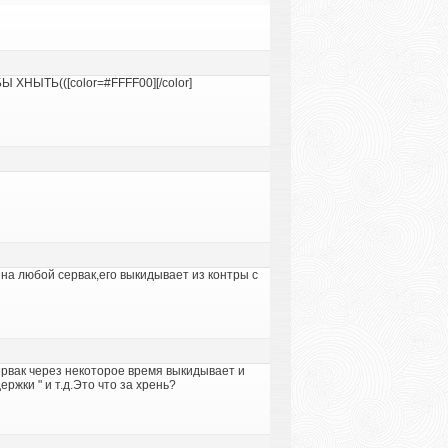
ХНЫТЬ(([color=#FFFF00][/color]
на любой сервак,его выкидывает из контры с
сервак через некоторое время выкидывает и
ржки " и т.д.Это что за хрень?