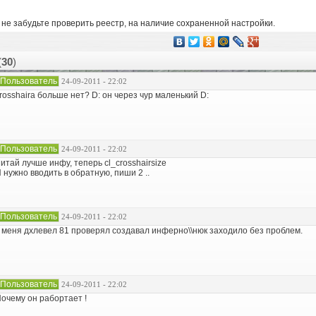
И не забудьте проверить реестр, на наличие сохраненной настройки.
(
30
)
Пользователь
24-09-2011 - 22:02
rosshaira больше нет? D: он через чур маленький D:
Пользователь
24-09-2011 - 22:02
итай лучше инфу, теперь cl_crosshairsize
 нужно вводить в обратную, пиши 2 ..
Пользователь
24-09-2011 - 22:02
 меня дхлевел 81 проверял создавал инферно\\нюк заходило без проблем.
Пользователь
24-09-2011 - 22:02
очему он рабортает !