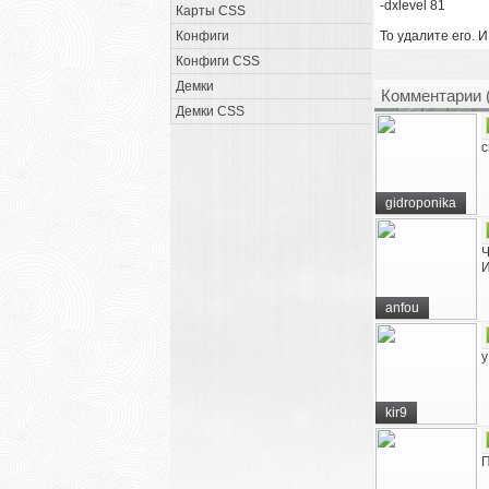
-dxlevel 81
Карты CSS
Конфиги
То удалите его. 
Конфиги CSS
Демки
Комментарии 
Демки CSS
c
gidroponika
Ч
И
anfou
у
kir9
П