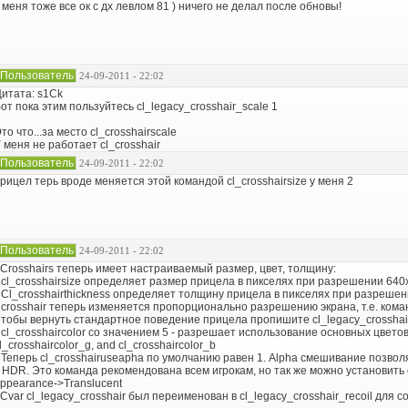
 меня тоже все ок с дх левлом 81 ) ничего не делал после обновы!
Пользователь
24-09-2011 - 22:02
итата: s1Ck
от пока этим пользуйтесь cl_legacy_crosshair_scale 1
то что...за место cl_crosshairscale
 меня не работает cl_crosshair
Пользователь
24-09-2011 - 22:02
рицел терь вроде меняется этой командой cl_crosshairsize у меня 2
Пользователь
24-09-2011 - 22:02
 Crosshairs теперь имеет настраиваемый размер, цвет, толщину:
 cl_crosshairsize определяет размер прицела в пикселях при разрешении 640
 Cl_crosshairthickness определяет толщину прицела в пикселях при разреше
 crosshair теперь изменяется пропорционально разрешению экрана, т.е. коман
тобы вернуть стандартное поведение прицела пропишите cl_legacy_crosshai
 cl_crosshaircolor со значением 5 - разрешает использование основных цветов п
l_crosshaircolor_g, and cl_crosshaircolor_b
 Теперь cl_crosshairuseapha по умолчанию равен 1. Alpha смешивание позво
 HDR. Это команда рекомендована всем игрокам, но так же можно установить е
ppearance->Translucent
 Cvar cl_legacy_crosshair был переименован в cl_legacy_crosshair_recoil для 