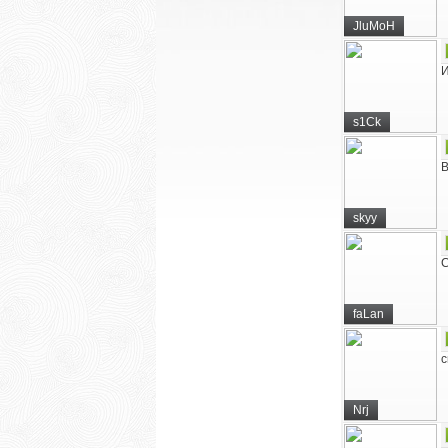
JluMoH
И
s1Ck
В
skyy
С
faLan
с
Nrj