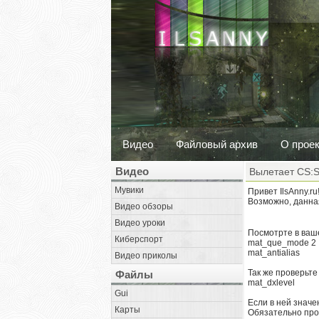
Видео
Файловый архив
О прое
Видео
Вылетает CS:S
Мувики
Привет IlsAnny.r
Возможно, данна
Видео обзоры
Видео уроки
Посмотрте в ваше
Киберспорт
mat_que_mode 2
mat_antialias
Видео приколы
Так же проверьте
Файлы
mat_dxlevel
Gui
Если в ней значен
Карты
Обязательно про