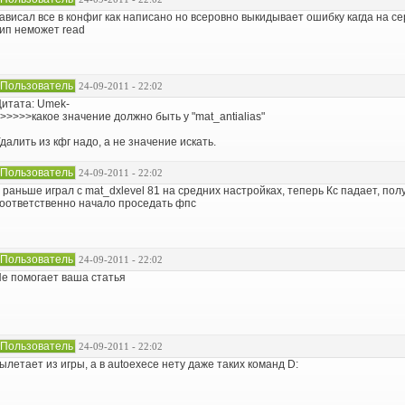
ависал все в конфиг как написано но всеровно выкидывает ошибку кагда на се
ип неможет read
Пользователь
24-09-2011 - 22:02
итата: Umek-
>>>>>какое значение должно быть у "mat_antialias"
далить из кфг надо, а не значение искать.
Пользователь
24-09-2011 - 22:02
 раньше играл с mat_dxlevel 81 на средних настройках, теперь Кс падает, пол
оответственно начало проседать фпс
Пользователь
24-09-2011 - 22:02
е помогает ваша статья
Пользователь
24-09-2011 - 22:02
ылетает из игры, а в autoexece нету даже таких команд D: