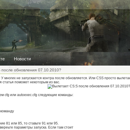
кте
Новости
 после обновления 07.10.2010?
u! У многих не запускается контра после обновляется. Или CSS просто вылета
я статья поможет некоторым из вас.
м cfg или autoexec.cfg следующие команды:
 команду
ие 81 или 85, то ставьте 91 или 95.
вереьте параметры запуска. Если там стоит