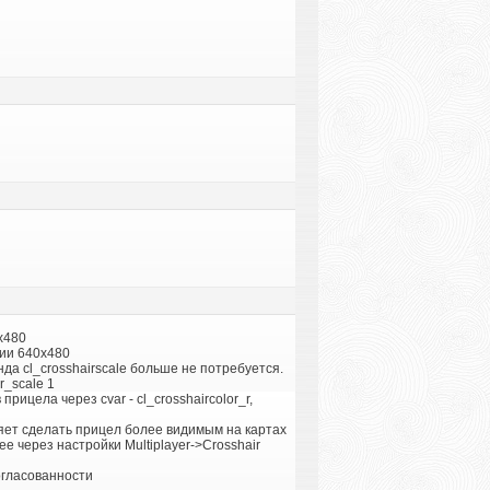
x480
нии 640x480
да cl_crosshairscale больше не потребуется.
r_scale 1
рицела через cvar - cl_crosshaircolor_r,
ляет сделать прицел более видимым на картах
е через настройки Multiplayer->Crosshair
согласованности