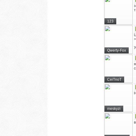
з
т
123
Ц
>
У
Qwerty-Fox
я
с
CeiTnoT
Н
meskyzi
в