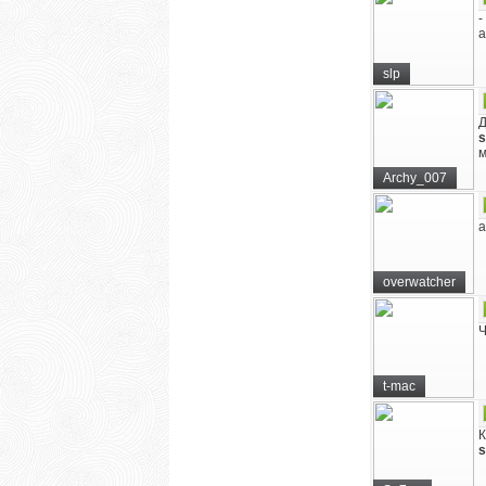
-
а
slp
Д
s
м
Archy_007
а
overwatcher
Ч
t-mac
К
s