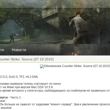
кте
Новости
nter-Strike: Source (07.10.2010)
(CS:S, DoD:S, TF2, HL2:DM)
сковик серверов теперь сортирует по пингу
т на Маке при версии Mac OSX 10.5.8.
во время которого у спектатора, наблюдающего за снайпером не правильно 
Source
- Часть 1
чбаг
 Он больше не зависит от задержки "клиент-сервер". Зум и увеличение проис
 игроков