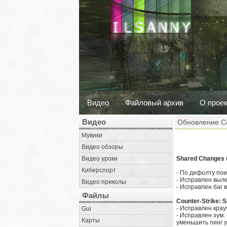
Видео
Файловый архив
О прое
Видео
Обновление Cou
Мувики
Видео обзоры
Видео уроки
Shared Changes
Киберспорт
- По дефолту пои
- Исправлен выле
Видео приколы
- Исправлен баг 
Файлы
Counter-Strike: 
- Исправлен крау
Gui
- Исправлен зум.
Карты
уменьшить пинг у