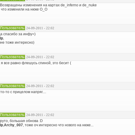
 Возвращены изменения на картах de_inferno и de_nuke
 что изменили на нюке O_O
Пользователь
24-09-2011 - 22:02
а спасибо за инфу=)
lp
,
не тоже интересно)
Пользователь
24-09-2011 - 22:02
 я все равно флешусь спиной, это бесит (
Пользователь
24-09-2011 - 22:02
то-то с прицелом напряг....
Пользователь
24-09-2011 - 22:02
руто, большая обнова :D
lp
,
Archy_007
, тоже оч интересно что нового на нюке...