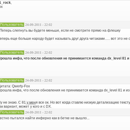
1_rock
,
hx
Пользователь
24-09-2011 - 22:02
 Теперь слепнуть вы будете меньше, если не смотрите прямо на флешку
еперь еще больше народу будет называть друг друга читаками...... вот это не 
Пользователь
24-09-2011 - 22:02
рошла инфа, что после обновления не принимается команда dx_level 81 и 
Пользователь
24-09-2011 - 22:02
итата: Qwerty-Fox
рошла инфа, что после обновления не принимается команда dx_level 81 и из-
у не знаю. С 81
у мен
я все ок. Но вот когда ставлю низкую детализацию тексту
ак вариант, может у кого и с DX.
Пользователь
24-09-2011 - 22:02
естно пытался найти инферно как в бетке не вышло...