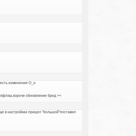
 есть изменения О_о
улфлэш,короче обновление бред ><
ще в настройках прицел "большой"поставил