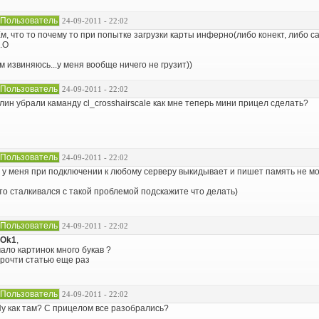
Пользователь
24-09-2011 - 22:02
м, что то почему то при попытке загрузки карты инферно(либо конект, либо 
.О
м извиняюсь...у меня вообще ничего не грузит))
Пользователь
24-09-2011 - 22:02
лин убрали каманду cl_crosshairscale как мне теперь мини прицел сделать?
Пользователь
24-09-2011 - 22:02
 у меня при подключении к любому серверу выкидывает и пишет память не мо
то сталкивался с такой проблемой подскажите что делать)
Пользователь
24-09-2011 - 22:02
pOk1
,
ало картинок много букав ?
рочти статью еще раз
Пользователь
24-09-2011 - 22:02
у как там? С прицелом все разобрались?