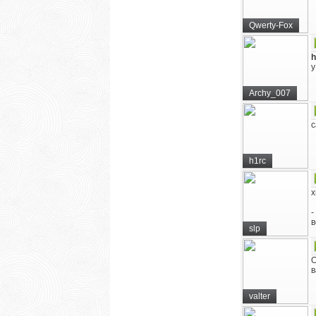
Qwerty-Fox
h
у
Archy_007
с
h1rc
х
-
в
slp
О
в
valter