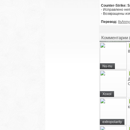
Counter-Strike: 
- Исправлено не
- Возвращены изм
Перевод:
IlsAnny
Комментарии 
В
Nu-nu
Д
С
Xoxol
К
extropolarity