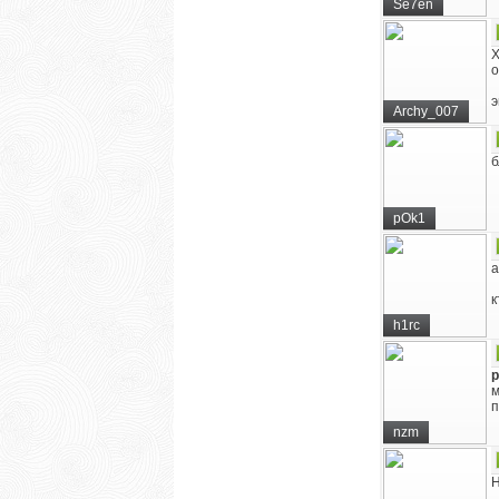
Se7en
Х
о
э
Archy_007
б
pOk1
а
к
h1rc
м
п
nzm
Н