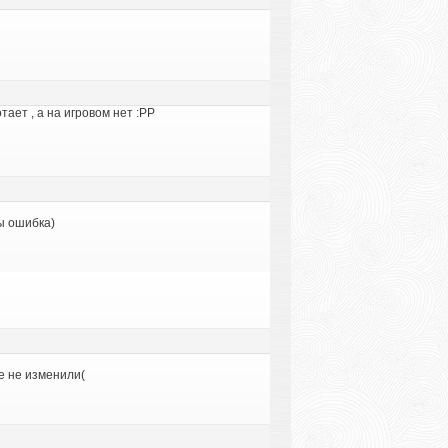
тает , а на игровом нет :РР
ды ошибка)
е не изменили(