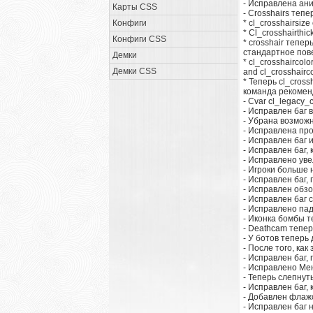
- Исправлена ан
Карты CSS
- Crosshairs теп
Конфиги
* cl_crosshairsi
* Cl_crosshairth
Конфиги CSS
* crosshair тепе
стандартное пове
Демки
* cl_crosshaircol
Демки CSS
and cl_crosshairc
* Теперь cl_cros
команда рекоменд
- Cvar cl_legacy_
- Исправлен баг
- Убрана возможн
- Исправлена про
- Исправлен баг 
- Исправлен баг,
- Исправлено уве
- Игроки больше 
- Исправлен баг,
- Исправлен обз
- Исправлен баг 
- Исправлено пад
- Иконка бомбы 
- Deathcam тепе
- У ботов теперь
- После того, ка
- Исправлен баг,
- Исправлено Мен
- Теперь слепнут
- Исправлен баг,
- Добавлен флажо
- Исправлен баг н