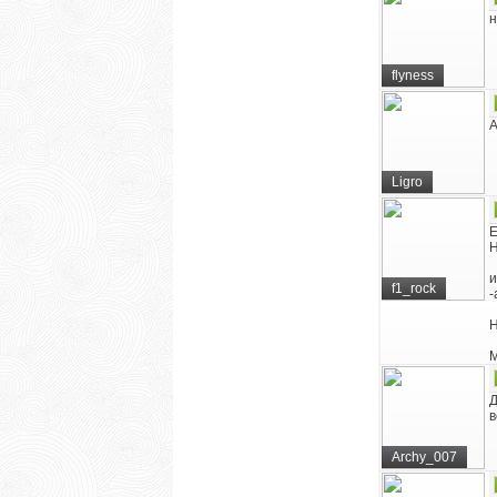
н
flyness
А
Ligro
Е
Н
и
f1_rock
-
Н
М
Д
в
Archy_007