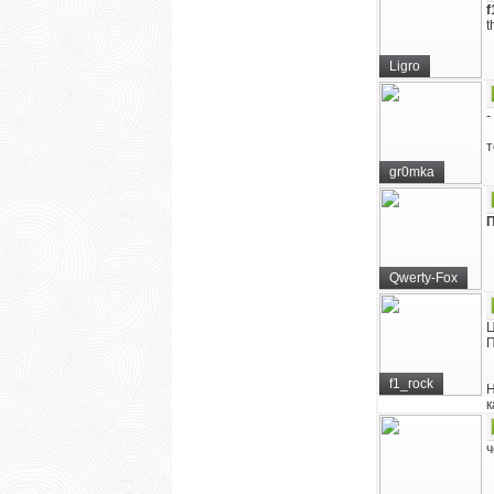
f
t
Ligro
-
т
gr0mka
П
Qwerty-Fox
Ц
П
f1_rock
Н
к
ч