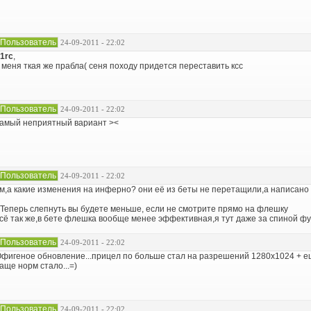
Пользователь
24-09-2011 - 22:02
1rc
,
 меня ткая же прабла( сеня походу придется переставить ксс
Пользователь
24-09-2011 - 22:02
амый неприятный вариант ><
Пользователь
24-09-2011 - 22:02
м,а какие изменения на инферно? они её из беты не перетащили,а написано
 Теперь слепнуть вы будете меньше, если не смотрите прямо на флешку
сё так же,в бете флешка вообще менее эффективная,я тут даже за спиной ф
Пользователь
24-09-2011 - 22:02
фигеное обновление...прицел по больше стал на разрешений 1280х1024 + е
аще норм стало...=)
Пользователь
24-09-2011 - 22:02