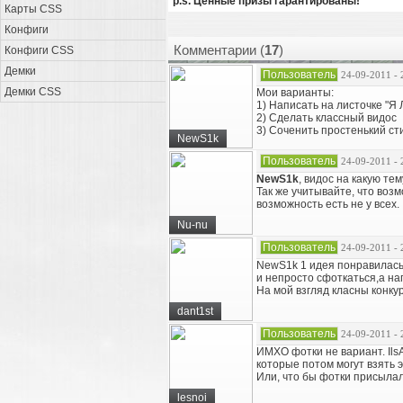
p.s. Ценные призы гарантированы!
Карты CSS
Конфиги
Комментарии (
17
)
Конфиги CSS
Демки
Пользователь
24-09-2011 - 
Демки CSS
Мои варианты:
1) Написать на листочке "
2) Сделать классный видос
3) Соченить простенький сти
NewS1k
Пользователь
24-09-2011 - 
NewS1k
, видос на какую тем
Так же учитывайте, что возм
возможность есть не у всех.
Nu-nu
Пользователь
24-09-2011 - 
NewS1k 1 идея понравилась,
и непросто сфоткаться,а на
На мой взгляд класны конкур
dant1st
Пользователь
24-09-2011 - 
ИМХО фотки не вариант. Ils
которые потом могут взять э
Или, что бы фотки присылал
lesnoi