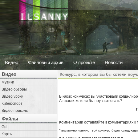
Видео
Файловый архив
О проекте
Новости
Видео
Конкурс, в котором вы бы хотели поуч
Мувики
Видео обзоры
Видео уроки
В каких конкурсах вы участвовали когда-либ
А в каких хотели бы поучаствовать?
Киберспорт
П
Видео приколы
Файлы
Комментарии оставляйте в комментариях к п
Gui
* возможно именно твой конкурс будет следующ
Карты