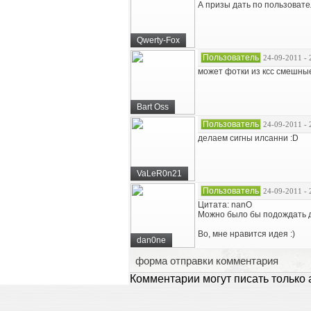
А призы дать по пользоват
Qwerty-Fox
Пользователь
24-09-2011 - 
может фотки из ксс смешные
Bart Oss
Пользователь
24-09-2011 - 
делаем сигны илсанни :D
VaLeR0n21
Пользователь
24-09-2011 - 
Цитата: nanO
Можно было бы подождать до 
Во, мне нравится идея :)
dan0ne
форма отправки комментария
Комментарии могут писать только