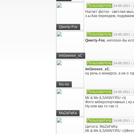
Пользователь
24-09-2011 - 
Насчет фоток - светлая мыс
з.ы.Как переедем, подумаем
Qwerty-Fox
Пользователь
24-09-2011 - 
Qwerty-Fox
, неплохо-бы есл
imGeeeee_xC
Пользователь
24-09-2011 - 
imGeeeee_xC
,
ну речь о конкурсе, а не о т
Nu-nu
Пользователь
24-09-2011 - 
Mr & Ms ILSANNY.RU =))
Фото киберспортивных ( ну 
Ну или как то так =)
MaZaFaKa
Пользователь
24-09-2011 - 
Цитата: MaZaFaKa
Mr & Ms ILSANNY.RU =))Фото