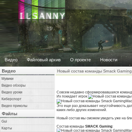
Видео
Файловый архив
О проекте
Новости
Видео
Новый состав команды Smack Gaming
Мувики
Видео обзоры
Видео уроки
Совсем недавно сформировавшаяся команда
Их покидает игрок
Киберспорт
Mad
Видео приколы
Это еще раз доказывает неустойчивость дат
каких-либо других изменений.
Файлы
Новый состав мы сможем увидеть уже на б
Gui
Состав команды
SMACK Gaming
:
Карты
Mar