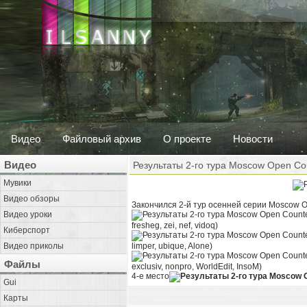
Видео
Файловый архив
О проекте
Новости
Видео
Результаты 2-го тура Moscow Open Cou
Мувики
Видео обзоры
Закончился 2-й тур осенней серии Moscow O
Видео уроки
fresheg, zei, nef, vidoq)
Киберспорт
Видео приколы
limper, ubique, Alone)
Файлы
exclusiv, nonpro, WorldEdit, InsoM)
4-е место
Gui
Карты