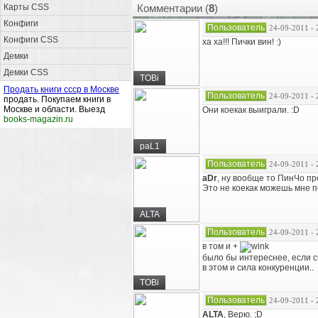
Карты CSS
Комментарии (
8
)
Конфиги
Пользователь
24-09-2011 - 
Конфиги CSS
ха ха!!! Пички вин! :)
Демки
Демки CSS
TOBi
Продать книги ссср в Москве
Пользователь
24-09-2011 - 
продать. Покупаем книги в
Москве и области. Выезд
Они коекак выиграли. :D
books-magazin.ru
paL1
Пользователь
24-09-2011 - 
aDr
, ну вообще то ПинЧо пр
Это не коекак можешь мне по
ALTA
Пользователь
24-09-2011 - 
в том и +
было бы интереснее, если с
в этом и сила конкуренции..
TOBi
Пользователь
24-09-2011 - 
ALTA
, Верю. ;D