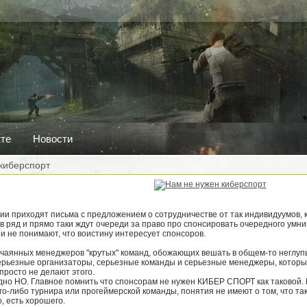
кте
Новости
киберспорт
нии приходят письма с предложением о сотрудничестве от так индивидуумов, 
в ряд и прямо таки ждут очереди за право про спонсировать очередного умни
 и не понимают, что воистину интересует спонсоров.
тчаянных менеджеров "крутых" команд, обожающих вешать в общем-то неглу
ерьезные организаторы, серьезные команды и серьезные менеджеры, которы
 просто не делают этого.
 одно НО. Главное помнить что спонсорам не нужен КИБЕР СПОРТ как таково
го-либо турнира или прогеймерской команды, понятия не имеют о том, что тако
о, есть хорошего.