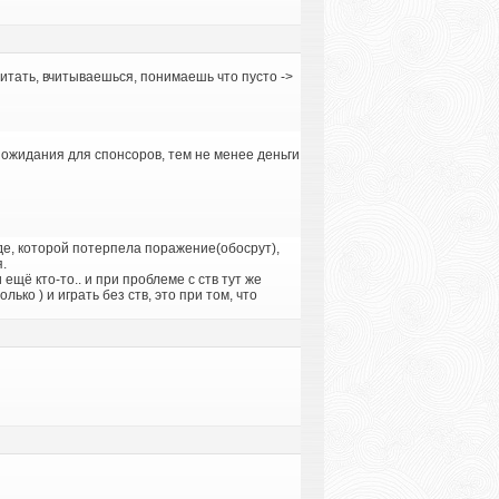
тать, вчитываешься, понимаешь что пусто ->
о ожидания для спонсоров, тем не менее деньги
де, которой потерпела поражение(обосрут),
.
щё кто-то.. и при проблеме с ств тут же
ко ) и играть без ств, это при том, что