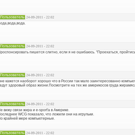
Пользователь
24-09-2011 - 22:02
ода,вода,вода.
Пользователь
24-09-2011 - 22:02
роспонсировать пишется слитно, если я не ошибаюсь. "Проехаться, пройтись
Пользователь
24-09-2011 - 22:02
не кажется наоборот хорошо что в России так мало заинтересованно компью
едут здоровый образ жизни.Посмотрите на тех же америкосов груда жирамяс
Пользователь
24-09-2011 - 22:02
е вижу связи жира и e-sport'а в Америке.
оследнее WCG показало, что ложили они на игрульки.
о крайней мере компьютерные.
Пользователь
24-09-2011 - 22:02