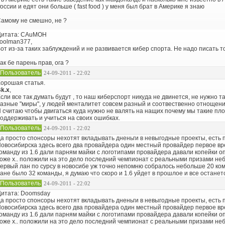
оссии и едят они больше ( fast food ) у меня был брат в Америке я знаю
амому не смешно, не ?
Цитата: CAuMOH
oolman377,
от из-за таких заблуждений и не развивается кибер спорта. Не надо писать то
ак бе парень прав, ога ?
Пользователь
24-09-2011 - 22:02
орошая статья.
k.x
,
сли все так думать будут , то наш киберспорт никуда не двинется, не нужно т
азные "миры", у людей менталитет совсем разный и соотвественно отнощение
 считаю чтобы двигаться куда нужно не валять на нащих почему мы такие плохи
оддерживать и учиться на своих ошибках.
Пользователь
24-09-2011 - 22:02
а просто спонсоры нехотят вкладывать дненьги в невыгодные проекты, есть 
овосибирска здесь всего два провайдера один местный провайдер первое вр
оманду из 1.6 дали парням майки с логотипами провайдера давали копейки о
оже х.. положили на это дело последний чемпионат с реальными призами небы
ервый лан по сурсу в новосибе уж точно непомню собралось небольше 20 коман
ане было 32 команды, я думаю что скоро и 1.6 уйдет в прошлое и все останет
Пользователь
24-09-2011 - 22:02
итата: Doomsday
а просто спонсоры нехотят вкладывать дненьги в невыгодные проекты, есть 
овосибирска здесь всего два провайдера один местный провайдер первое вр
оманду из 1.6 дали парням майки с логотипами провайдера давали копейки о
оже х.. положили на это дело последний чемпионат с реальными призами небы