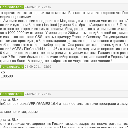
Пользователь
24-09-2011 - 22:02
от прочитал статью . прочитал ко менты . Вот кто то писал что хорошо что Ро
мериканцев хмммм.
. в Америке есть такие заведение как Макдоналдс и насколько мне известно в
оссии и едят они больше ( fast food ) у меня был брат в Америке я знаю !. То 
е от кого не секрет и все мы это знаем . Я задрот честно вам признаюсь и мне
ан в 1000-2000 км от меня . У меня через 200км есть город большой но , там н
м известно что такое CSS . взять к примеру France и Germany . Так дисциплин
то там лан проходит , в большом здании , и там все организованно и красиво . 
лабо развивается в плане кибер спорта . Она развивается но очень долго . В
оссии ! ACES / PinCho / t44 / team46 / вот на мой взгляд самые перспективн
6:4 и наши остальные тоже проиграли и с крупным счетом . Различается разни
акли ? Вот в чем большое различие кибер спорта в стране нашей и Европы ! 
транах на Лане . А наши даже выбраться не могут ! вот мое мнение !
Пользователь
24-09-2011 - 22:02
k.x
,
 100500
Пользователь
24-09-2011 - 22:02
итата: Bk.x
inCho проиграла VERYGAMES 16:4 и наши остальные тоже проиграли и с кр
альше не читал, сорьки.
итата: Bk.x
от кто то писал что хорошо что России так мало задротов , посмотрите на те
. в Америке есть такие заведение как Макдоналдс и насколько мне известно в