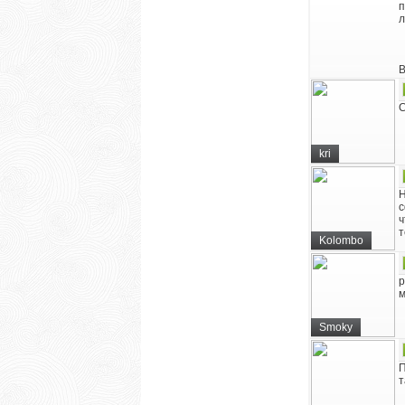
п
л
В
С
kri
Н
с
ч
т
Kolombo
р
м
Smoky
П
т