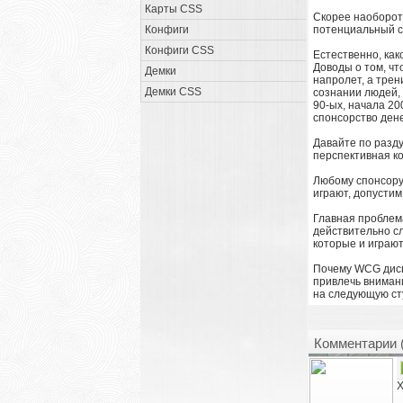
Карты CSS
Скорее наоборот,
Конфиги
потенциальный с
Конфиги CSS
Естественно, как
Доводы о том, чт
Демки
напролет, а трен
Демки CSS
сознании людей, 
90-ых, начала 20
спонсорство дене
Давайте по разду
перспективная ко
Любому спонсору 
играют, допустим
Главная проблема
действительно сл
которые и играют
Почему WCG дисц
привлечь внимани
на следующую сту
Комментарии 
Х