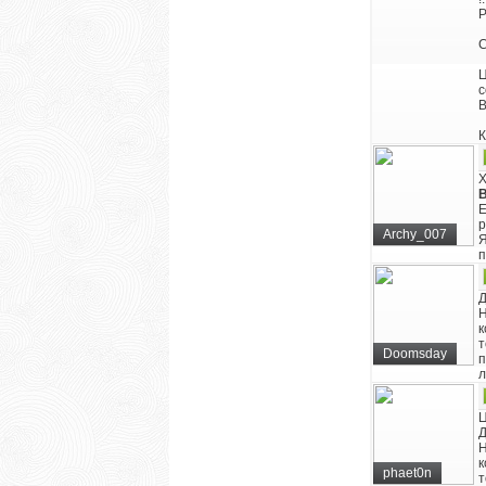
Р
С
c
В
К
Х
B
Е
р
Archy_007
Я
п
Д
Н
к
т
Doomsday
п
л
Ц
Д
Н
к
phaet0n
т