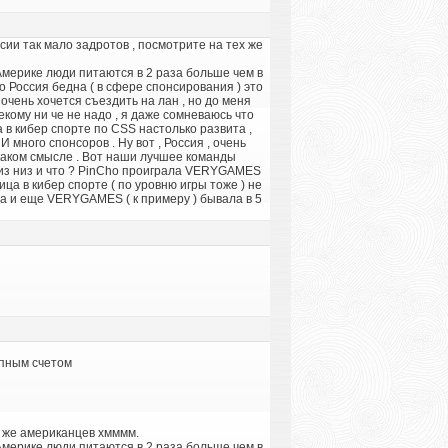
ссии так мало задротов , посмотрите на тех же
 Америке люди питаются в 2 раза больше чем в
что Россия бедна ( в сфере спонсирования ) это
 очень хочется съездить на лан , но до меня
екому ни че не надо , я даже сомневаюсь что
а в кибер спорте по CSS настолько развита ,
И много спонсоров . Ну вот , Россия , очень
 каком смысле . Вот наши лучшее команды
ые из низ и что ? PinCho проиграла VERYGAMES
ца в кибер спорте ( по уровню игры тоже ) не
да и еще VERYGAMES ( к примеру ) бывала в 5
упным счетом
х же американцев хмммм.
 Америке люди питаются в 2 раза больше чем в