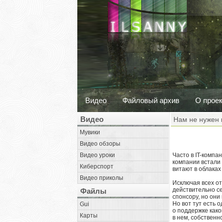
Видео
Файловый архив
О прое
Видео
Нам не нужен 
Мувики
Видео обзоры
Видео уроки
Часто в IT-компа
компании встали 
Киберспорт
витают в облаках
Видео приколы
Исключая всех о
действительно с
Файлы
спонсору, но они
Но вот тут есть
Gui
о поддержке како
Карты
в нем, собственн