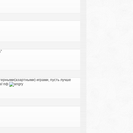
"
терными(азартными) играми, пусть лучше
а! пф