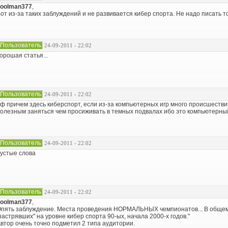
oolman377
,
от из-за таких заблуждений и не развивается кибер спорта. Не надо писать то
Пользователь
24-09-2011 - 22:02
орошая статья...
Пользователь
24-09-2011 - 22:02
ф причем здесь киберспорт, если из-за компьютерных игр много происшестви
олезным заняться чем просиживать в темных подвалах ибо это компьютерный
Пользователь
24-09-2011 - 22:02
устые слова
Пользователь
24-09-2011 - 22:02
oolman377
,
пять заблуждение. Места проведения НОРМАЛЬНЫХ чемпионатов... В общем т
застрявших" на уровне кибер спорта 90-ых, начала 2000-х годов."
втор очень точно подметил 2 типа аудитории.