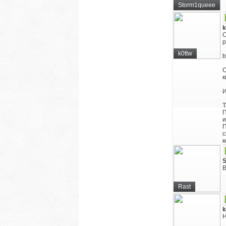
Storm1queee
k
С
р
k0ttw
b
О
к
И
Т
П
и
П
с
к
В
Rast
k
Н