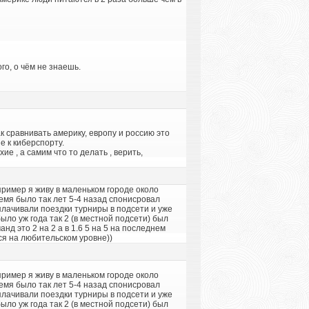
го, о чём не знаешь.
ак сравнивать америку, европу и россию это
 к киберспорту.
е , а самим что то делать , верить,
пример я живу в маленьком городе около
емя было так лет 5-4 назад спонисровал
плачивали поездки турниры в подсети и уже
ло уж года так 2 (в местной подсети) был
д это 2 на 2 а в 1.6 5 на 5 на последнем
ся на любительском уровне))
пример я живу в маленьком городе около
емя было так лет 5-4 назад спонисровал
плачивали поездки турниры в подсети и уже
ло уж года так 2 (в местной подсети) был