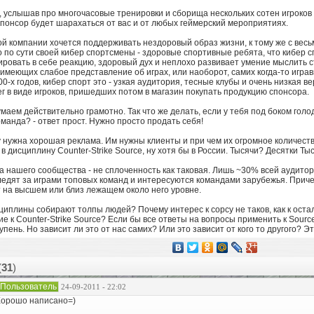
 услышав про многочасовые тренировки и сборища нескольких сотен игроков
понсор будет шарахаться от вас и от любых геймерский мероприятиях.
ой компании хочется поддерживать нездоровый образ жизни, к тому же с вес
о по сути своей кибер спортсмены - здоровые спортивные ребята, что кибер с
ировать в себе реакцию, здоровый дух и неплохо развивает умение мыслить с
имеющих слабое представление об играх, или наоборот, самих когда-то играв
00-х годов, кибер спорт это - узкая аудитория, тесные клубы и очень низкая 
г в виде игроков, пришедших потом в магазин покупать продукцию спонсора.
маем действительно грамотно. Так что же делать, если у тебя под боком гол
манда? - ответ прост. Нужно просто продать себя!
нужна хорошая реклама. Им нужны клиенты и при чем их огромное количеств
 в дисциплину Counter-Strike Source, ну хотя бы в России. Тысячи? Десятки Т
 нашего сообщества - не сплоченность как таковая. Лишь ~30% всей аудитор
едят за играми топовых команд и интересуются командами зарубежья. Приче
 на высшем или близ лежащем около него уровне.
иплины собирают толпы людей? Почему интерес к сорсу не таков, как к оста
е к Counter-Strike Source? Если бы все ответы на вопросы применить к Sour
пень. Но зависит ли это от нас самих? Или это зависит от кого то другого? Э
(
31
)
Пользователь
24-09-2011 - 22:02
орошо написано=)