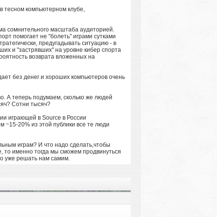
 в тесном компьютерном клубе,
ьма сомнительного масштаба аудиторией.
порт помогает не "болеть" играми сутками
тратегически, предугадывать ситуацию - в
ших и "застрявших" на уровне кибер спорта
вероятность возврата вложенных на
одает без денег и хороших компьютеров очень
о. А теперь подумаем, сколько же людей
ысяч? Сотни тысяч?
ии играющей в Source в России
м ~15-20% из этой публики все те люди
льным играм? И что надо сделать,чтобы
ce, то именно тогда мы сможем продвинуться
то уже решать нам самим.