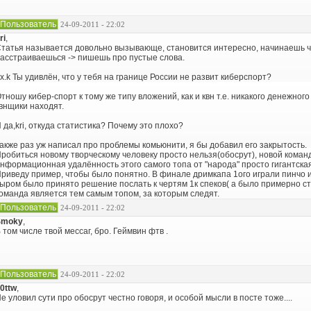
Пользователь
24-09-2011 - 22:02
ri
,
татья называется довольно вызывающе, становится интересно, начинаешь чи
асстраиваешься -> пишешь про пустые слова.
x.k Ты удивлён, что у тебя на границе России не развит киберспорт?
тношу кибер-спорт к тому же типу вложений, как и квн т.е. никакого денежног
внщики находят.
 да,kri, откуда статистика? Почему это плохо?
акже раз уж написал про проблемы комьюнити, я бы добавил его закрытость.
робиться новому творческому человеку просто нельзя(обосрут), новой коман
нформационная удалённость этого самого топа от "народа" просто гигантская
риведу пример, чтобы было понятно. В финале дримкапа 1ого играли пинчо и е
ыром было принято решение послать к чертям 1к спеков( а было примерно столь
оманда является тем самым топом, за которым следят.
Пользователь
24-09-2011 - 22:02
Smoky
,
 том числе твой мессаг, бро. Геймвин фтв .
Пользователь
24-09-2011 - 22:02
0ttw
,
е уловил сути про обосрут честно говоря, и особой мысли в посте тоже....