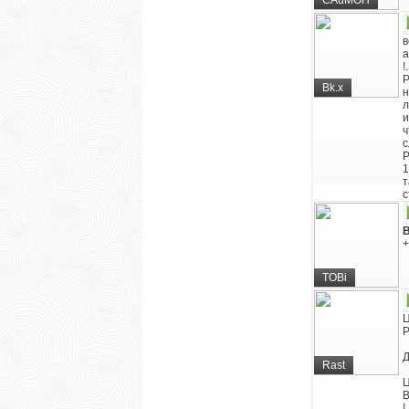
CAuMOH
в
а
!
Р
Bk.x
н
л
и
ч
с
Р
1
т
с
B
+
TOBi
Ц
P
Д
Rast
Ц
В
!