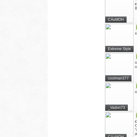
c
В
CAuMOH
х
Extreme Style
п
п
coolman377
п
_Vadon73
c
О
"
А