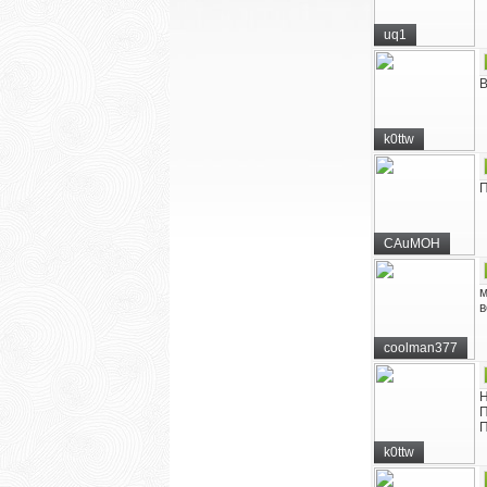
uq1
В
k0ttw
П
CAuMOH
м
в
coolman377
Н
П
П
k0ttw