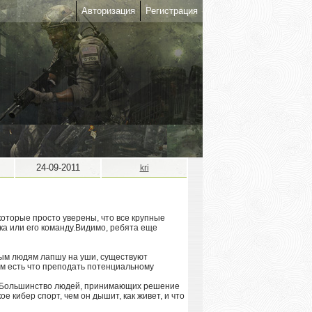
Авторизация
Регистрация
24-09-2011
kri
которые просто уверены, что все крупные
ка или его команду.Видимо, ребята еще
пым людям лапшу на уши, существуют
м есть что преподать потенциальному
й. Большинство людей, принимающих решение
е кибер спорт, чем он дышит, как живет, и что