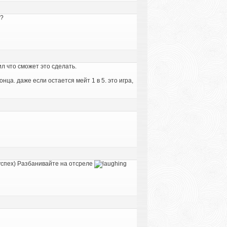
??
л что сможет это сделать.
нца. даже если остается мейт 1 в 5. это игра,
успех) Разбанивайте на отсреле