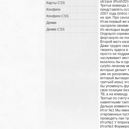
ub1que (Rush3D)+
Карты CSS
Третья команда со
Конфиги
представлять осо
2007 года (imho)
Конфиги CSS
не зря. Про сенза
Итак-первый же м
Демки
засоряли своими 
Демки CSS
Из молодых выдел
Олдскулл соревно
фортануло не пов
Второй матч нача
Даже трудно сказ
творить чудеса в
просто не поддаю
заслуживает мест
казалось бы в од
сугубо личному м
которые делает 
уже не разгромны
который вытащил 
третьей игры) эт
бы упомянуть фук
свои позиции без
ТВ, а на команду.
Третью по счету 
навнятными такти
Дальше комментир
Итог №1 Мы имеем
откровенных пуст
проводить лан тр
Итог№2 У limpera
Итог№3 Формиров