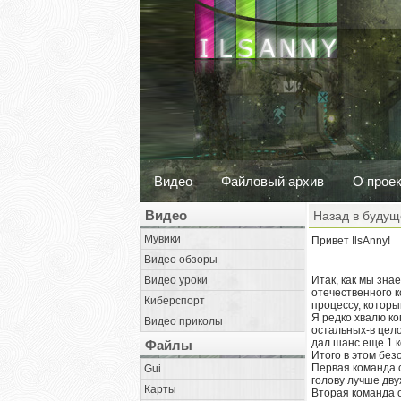
Видео
Файловый архив
О прое
Видео
Назад в будущ
Мувики
Привет IlsAnny!
Видео обзоры
Видео уроки
Итак, как мы зна
отечественного к
Киберспорт
процессу, которы
Я редко хвалю ког
Видео приколы
остальных-в цело
дал шанс еще 1 к
Файлы
Итого в этом без
Первая команда со
Gui
голову лучше дву
Карты
Вторая команда о