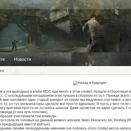
кте
Новости
ее
ем в эти выходные в клубе MGC (как много в этом слове), прошли отборочные
сс. С последующим попаданием этих лучших в сборную по cs:s. Прежде всего 
й мне напомнил один старый анекдот, из серии мы медленно спустимся, и воз
о то, но тут организаторы сделали все просто идеально. И пусть у кого то не 
м у критиков просто не осталось шансов. Даже несмотря на идею сделать 2 
оманде (о них чуть попозже).
образии участвовали три команды.
стояла из топовых на данный момент игроков: fakel, trka(aces) zei, fresheg (
х предыдущих вместе взятых).
дними своими легендарными именами (не побоюсь этого слова) могла напугать к