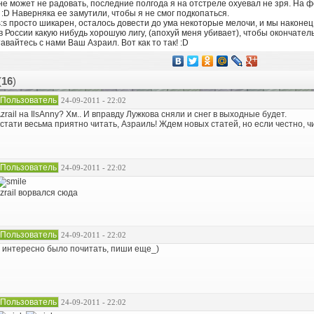
не может не радовать, последние полгода я на отстреле охуевал не зря. На ф
:D Наверняка ее замутили, чтобы я не смог подкопаться.
s просто шикарен, осталось довести до ума некоторые мелочи, и мы наконец
в России какую нибудь хорошую лигу, (апохуй меня убивает), чтобы окончатель
тавайтесь с нами Ваш Азраил. Вот как то так! :D
(
16
)
Пользователь
24-09-2011 - 22:02
zrail на IlsAnny? Хм.. И вправду Лужкова сняли и снег в выходные будет.
стати весьма приятно читать, Азраиль! Ждем новых статей, но если честно, ч
Пользователь
24-09-2011 - 22:02
zrail ворвался сюда
Пользователь
24-09-2011 - 22:02
) интересно было почитать, пиши еще_)
Пользователь
24-09-2011 - 22:02