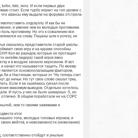
turbo, fabi, senz. И если первых двух
маю стоит. Если турбо играет на топ уровне с
л, что авансы ему выдали на форумах отстрела
ивопоставить олдскуллу. И как бы не
 рвение, и умение чем их молодые противники.
 боль противнику. Но это к сожалению все.
влекался на славу. Пацаны шли к успеху, не
итья оказались представители старой школы.
поймают свою игру и на кураже способны
ЕН!!! Кол-во раундов, которые он протащил
те ингейм лидера) такой игрок явно
тку и в воздухе запахло керосином. И вот
 и начал что называется тащить. По моему
гру является основополагающим фактором,
Ли и Настеньки, которые от “Ну теперь счет
т до ничьи. Но тут свое слово сказал трка,
лать. Если я не ошибаюсь (уехал после
жения максимум выводов. Отдельно хотелось
али. И пусть у них не было шикарных -5, но
на отлично. В общем поработали не на СОРС
 унылой, чем то своими зажимами и
двести итог.
нашего топа, молодых топовых игроков, и
и своих мейтов, и невозможности (нежелании)
, соответственно отойдут и унылые