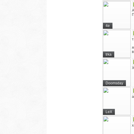
А
П
4e
т
я
в
trka
Х
Doomsday
а
LeX
х