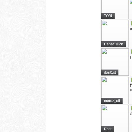
TOBi
н
HanacHucb
П
dant1st
П
с
moroz_off
Д
Rast