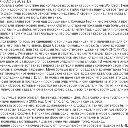
FoOx( 6 в aCes :D)
брала в себя поистине разноплановых со всех сторон игроков:Worldedit, Fear, 
бой надобности и желания нет, то фаби с турбо уделить пару слов все таки ду
 то фаби туда ворвался относительно недавно. И своей игрой на лане показа
 ничего сказать не могу, тупо не знаю.
атч расставил все точки над форумными i. Команда №3 ничего не смогла прот
постами игроки нового поколения otstrel.ru, старички показали куда большее
ил бы лишь фаби, которые постоянно делал entry frag, и доставлял головную
вался в том кто сделает больше -5, кто больше соберет кабанов, в общем раз
езло. (с)
лся ровно по тому же сценарию, с той лишь разницей, что мальчиками для б
ать, что тому было виной. Дядя Сережа поймавший кураж (а игроки которые 
 кс не редкость), или trka, который был монструозен. Даже не так-МОНСТРУОЗ
тся счету. Учитывая то что он еще и стратколлер (хотя я видел кабира на мес
о в сборной. В общем команды поменялись местами, старички отдали пистоле
ном шаге от разгромного поражения олдскулл показал сорс ТВ железные яйца
нению, умение вот так вот перестраиваться и навязывать сопернику свою и
топовые команды таковыми. Меня больше всего порадовали комментарии Меда 
й” перешли к откровенной поддержке старичков, когда они казалось уже дотяну
последний раунд с 11 хп. По моему он даже сам не верил что сможет это сде
о был первый и последний проигрыш олдскулла, и они сделали из этого пора
са и ub1que, которые несмотря на свою серую игру делали то, что от них и жд
 минусов они сдавали считанное кол-во раз., и всю грязную работу сделали 
игру лучше всего описал Настенька песенкой Цоя. Игра было очень тусклой и
ками напомнила 2005 год. Счет 14-1 14-1 говорит сам за себя.
овать особо нечего, кроме доминирования олдскулла, так что хотелось бы по
 старую гвардию, которая может показать за три недели игру лучше любого 
обрехов с форума. Непонятно лишь одно : если они были в курсе о занятост
ены-смысл изливать желчь на форуме и бить себя кулаком в грудь?
 появилась мотивация, я думаю скоро мы увидим топ-1 команду.
ание сборной наконец отошло от принципа-убик го соберем пацанов на ЕНЦ