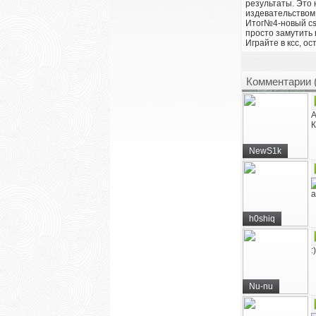
результаты. Это 
издевательством 
Итог№4-новый cs:
просто замутить 
Играйте в ксс, ос
Комментарии 
A
К
NewS1k
a
h0shiq
:
Nu-nu