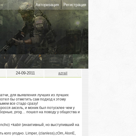
Авторизация
Регистрация
24-09-2011
azrail
 матчи, для выявления лучших из лучших
хотел бы отметить сам подход к этому
ьмем все стадо сразу!
сросся аксель, и моник был потусклее чем у
сборные, prog… пошел на поводу у общества и
Pincho) +kabir (инактивный, но выступивший на
ого угодно. Limper, (clanless),cOm, AlonE,