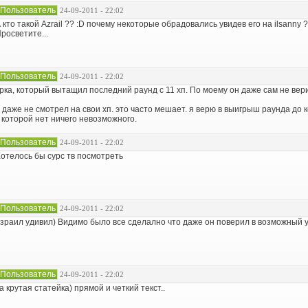
Пользователь
24-09-2011 - 22:02
 кто такой Azrail ?? :D почему некоторые обрадовались увидев его на ilsanny 
росветите...
Пользователь
24-09-2011 - 22:02
рка, который вытащил последний раунд с 11 хп. По моему он даже сам не вери
 даже не смотрел на свои хп. это часто мешает. я верю в выигрыш раунда до ко
 которой нет ничего невозможного.
Пользователь
24-09-2011 - 22:02
отелось бы сурс тв посмотреть
Пользователь
24-09-2011 - 22:02
зраил удивил) Видимо было все сделално что даже он поверил в возможный 
Пользователь
24-09-2011 - 22:02
а крутая статейка) прямой и четкий текст..