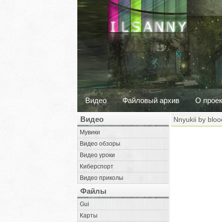
Видео
Файловый архив
О прое
Видео
Nnyukii by blo
Мувики
Видео обзоры
Видео уроки
Киберспорт
Видео приколы
Файлы
Gui
Карты