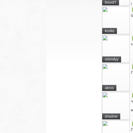
bloodY
i
б
kostiq
v
n0rmifyy
П
akros
ч
м
shadow
П