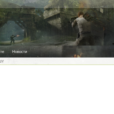
кте
Новости
odY