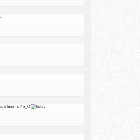
...
ером был ты? о_О