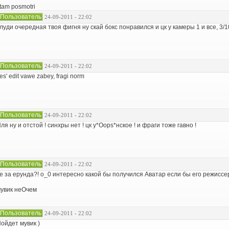
 tam posmotri
Пользователь
24-09-2011 - 22:02
луди очередная твоя фигня ну скай бокс понравился и цк у камеры 1 и все, 3/10
Пользователь
24-09-2011 - 22:02
es' edit vawe zabey, fragi norm
Пользователь
24-09-2011 - 22:02
ля ну и отстой ! синхры нет ! цк у
*Oops*
нское ! и фраги тоже гавно !
Пользователь
24-09-2011 - 22:02
е за ерунда?! о_0 интересно какой бы получился Аватар если бы его режисс
увик неОчем
Пользователь
24-09-2011 - 22:02
ойдет мувик )