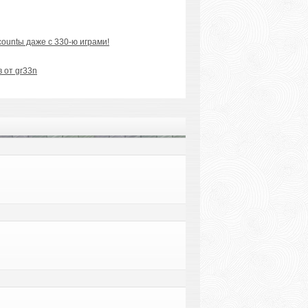
ountы даже с 330-ю играми!
 от gr33n