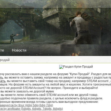
кте
Новости
Продай
Хочу рассказать вам о нашем разделе на форуме "Купи-Продай". Раздел для в
ть
, вы можете оставить заявку, например на аккаунт и продавцы с радостью п
дать
, вы можете выставить свой товар на продажу, например STEAM account , 
авцов. На форуме есть аккаунты на любой вкус и кошелек. Хотите трехзначны
осто не дорогой STEAM Account? Не вопрос. Приходите и выбирайте!
вы можете заказать не дорогой мувик
вы можете легко обменять свой STEAM account или же другой товар.
удобно подогнали правила раздела, с целью исключить флуд в разделе.
ренные временем всегда готовы сделать вам выгодное предложение:
аунтов by Ilnur (4dig,5dig,6dig,7dig)
by arofibake (5digtis, 6digits, 7digits, 8digits)