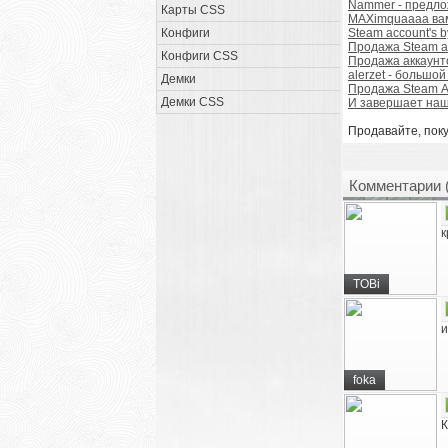
Nammer - предло
Карты CSS
MAXimquaaaa вам 
Конфиги
Steam account's by
Продажа Steam а
Конфиги CSS
Продажа аккаунто
alerzet - большо
Демки
Продажа Steam Ак
Демки CSS
И завершает наш
Продавайте, поку
Комментарии 
к
TOBi
и
foka
К