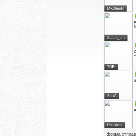
Myx0moR
f
М
Status_ten
Z
+
TOBi
г
ShoG
д
Rsk.kirov
форма отправ