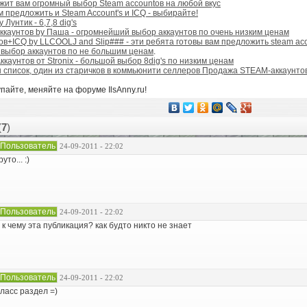
жит вам огромный выбор Steam accountов на любой вкус
предложить и Steam Account's и ICQ - выбирайте!
 Лунтик - 6,7,8 dig's
ккаунтов by Паша - огромнейший выбор аккаунтов по очень низким ценам
в+ICQ by LLCOOLJ and Slip### - эти ребята готовы вам предложить steam acc
й выбор аккаунтов по не большим ценам
.
каунтов от Stronix - большой выбор 8dig's по низким ценам
 список, один из старичков в коммьюнити селлеров Продажа STEAM-аккаунтов
пайте, меняйте на форуме IlsAnny.ru!
(
7
)
Пользователь
24-09-2011 - 22:02
руто... :)
Пользователь
24-09-2011 - 22:02
 к чему эта публикация? как будто никто не знает
Пользователь
24-09-2011 - 22:02
ласс раздел =)