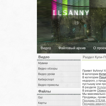
Видео
Файловый архив
О прое
Видео
Раздел Купи-
Мувики
Видео обзоры
Привет IlsAnny! 
Видео уроки
В категории
Купи
В категории
Про
Киберспорт
недорого, у прод
пустышку или пр
Видео приколы
В разделе
Услуги
В разделе
Обмен
Файлы
Мы максимально-
Продавцы, прове
Gui
Продажа STEAM акк
Карты
Продажа аккаунтов 