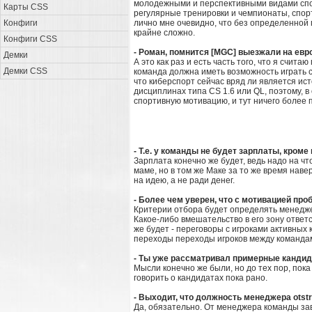
молодежными и перспективными видами спор
Карты CSS
регулярные тренировки и чемпионаты, спорт
Конфиги
лично мне очевидно, что без определенной 
крайне сложно.
Конфиги CSS
- Роман, помнится [MGC] выезжали на евр
Демки
А это как раз и есть часть того, что я счи
Демки CSS
команда должна иметь возможность играть с
что киберспорт сейчас вряд ли является ист
дисциплинах типа CS 1.6 или QL, поэтому, 
спортивную мотивацию, и тут ничего более п
- Т.е. у команды не будет зарплаты, кром
Зарплата конечно же будет, ведь надо на ч
маме, но в том же Маке за то же время на
на идею, а не ради денег.
- Более чем уверен, что с мотивацией про
Критерии отбора будет определять менедже
Какое-либо вмешательство в его зону отве
же будет - переговоры с игроками активных
переходы переходы игроков между командам
- Ты уже рассматривал примерные кандид
Мысли конечно же были, но до тех пор, пок
говорить о кандидатах пока рано.
- Выходит, что должность менеджера otst
Да, обязательно. От менеджера команды зав