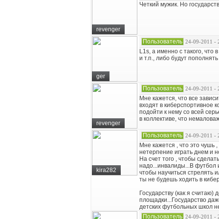
Четкий мужик. Но государст
revenger
Пользователь
24-09-2011 - 
L1s, а именно с такого, чт
и т.п., либо будут пополнят
ger
Пользователь
24-09-2011 - 
Мне кажется, что все зависи
входят в киберспортивное к
подойти к нему со всей сер
в коллективе, что немалова
revenger
Пользователь
24-09-2011 - 
Мне кажется , что это чушь 
нетерпение играть днем и н
На счет того , чтобы сдела
надо...инвалиды...В футбол 
kira282
чтобы научиться стрелять и
ты не будешь ходить в киб
Государству (как я считаю)
площадки...Государство даж
детских футбольных школ не
Пользователь
24-09-2011 - 