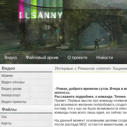
Видео
Файловый архив
О проекте
Новости
Видео
Интервью с Романом «otstrel» Хацие
Мувики
Видео обзоры
Видео уроки
- Роман, доброго времени суток. Вчера в 
otstrel.ru.
Киберспорт
Расскажите подробнее, о команде. Точнее 
Привет. Первые мысли про команду появили
Видео приколы
раз возникало желание попробовать создать
потому, что у нас не было возможности обес
Файлы
команды пока всего лишь идея, но сейчас он
Gui
На данный момент основными целями создан
Карты
после распада MGC остается вакантными, 