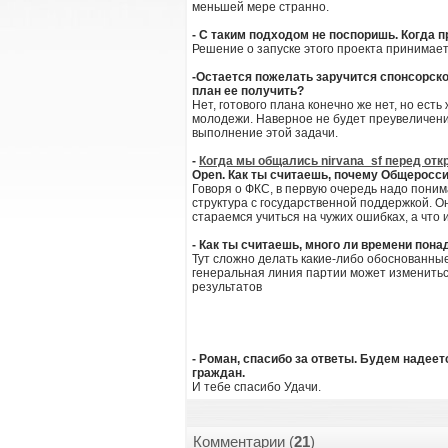
меньшей мере странно.
- С таким подходом не поспоришь. Когда
Решение о запуске этого проекта принимаетс
-Остается пожелать заручится спонсорско
план ее получить?
Нет, готового плана конечно же нет, но ест
молодежи. Наверное не будет преувеличение
выполнение этой задачи.
-
Когда мы общались nirvana_sf перед отк
Open. Как ты считаешь, почему Общеросс
Говоря о ФКС, в первую очередь надо понима
структура с государственной поддержкой. 
стараемся учиться на чужих ошибках, а что 
- Как ты считаешь, много ли времени пона
Тут сложно делать какие-либо обоснованные
генеральная линия партии может изменитьс
результатов
- Роман, спасибо за ответы. Будем надее
граждан.
И тебе спасибо Удачи.
Комментарии (
21
)