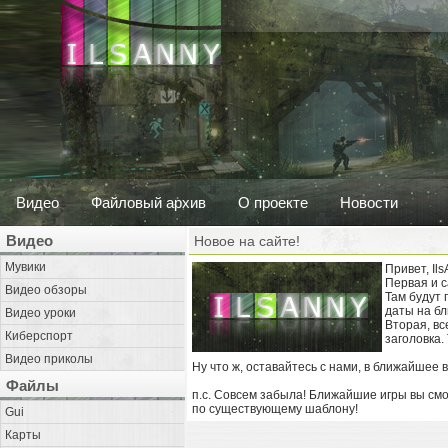
Видео
Файловый архив
О проекте
Новости
Видео
Новое на сайте!
Мувики
Привет, Il
Первая и с
Видео обзоры
Там будут 
даты на бл
Видео уроки
Вторая, вс
Киберспорт
заголовка.
Видео приколы
Ну что ж, оставайтесь с нами, в ближайшее
Файлы
п.с. Совсем забыла! Ближайшие игры вы смож
по существующему шаблону!
Gui
Карты