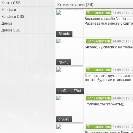
Карты CSS
Комментарии (
24
)
Конфиги
Пользователь
24-09-2011 - 
Конфиги CSS
Большое спасибо Nu-nu за
Демки
Развиваемся вместе с сайт
Демки CSS
Stronix
Пользователь
24-09-2011 - 
Stronix
, ну спасибо не толь
Nu-nu
Пользователь
24-09-2011 - 
блин, вот это круто, несмот
кстати, будет ли отдельная
ranDom_ZBot
Пользователь
24-09-2011 - 
Отлично,так жержать)))
divuev
Пользователь
24-09-2011 - 
Nu-nu
конечно еще и Кверт