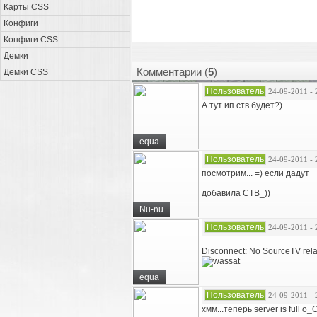
Карты CSS
Конфиги
Конфиги CSS
Демки
Комментарии (
5
)
Демки CSS
Пользователь
24-09-2011 - 
А тут ип ств будет?)
equa
Пользователь
24-09-2011 - 
посмотрим... =) если дадут
добавила СТВ_))
Nu-nu
Пользователь
24-09-2011 - 
Disconnect: No SourceTV rela
equa
Пользователь
24-09-2011 - 
хмм...теперь server is full o_