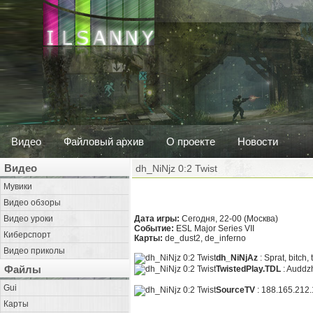
Видео
Файловый архив
О проекте
Новости
Видео
dh_NiNjz 0:2 Twist
Мувики
Видео обзоры
Видео уроки
Дата игры:
Сегодня, 22-00 (Москва)
Событие:
ESL Major Series VII
Киберспорт
Карты:
de_dust2, de_inferno
Видео приколы
dh_NiNjAz
: Sprat, bitch,
Файлы
TwistedPlay.TDL
: Auddzh,
Gui
SourceTV
: 188.165.212
Карты