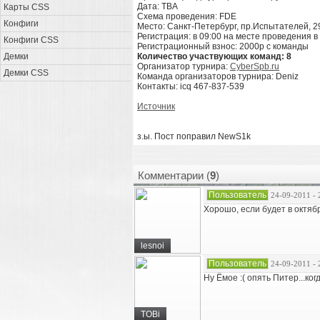
Дата: TBA
Карты CSS
Схема проведения: FDE
Конфиги
Место: Санкт-Петербург, пр.Испытателей, 29
Регистрация: в 09:00 на месте проведения 
Конфиги CSS
Регистрационный взнос: 2000р с команды
Демки
Количество участвующих команд: 8
Организатор турнира:
CyberSpb.ru
Демки CSS
Команда организаторов турнира: Deniz
Контакты: icq 467-837-539
Источник
з.ы. Пост поправил NewS1k
Комментарии (
9
)
Пользователь
24-09-2011 - 
Хорошо, если будет в октяб
lesnoi
Пользователь
24-09-2011 - 
Ну Ёмое :( опять Питер...к
TOBi