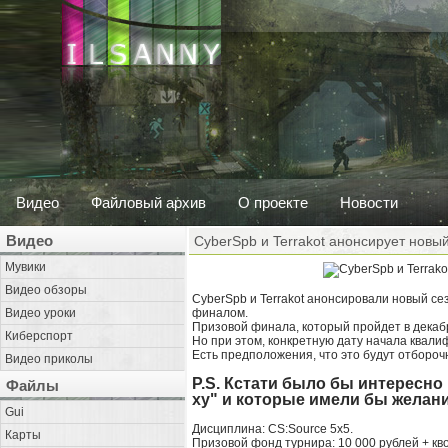
Видео
Файловый архив
О проекте
Новости
Видео
CyberSpb и Terrakot анонсирует новый
Мувики
Видео обзоры
CyberSpb и Terrakot анонсировали новый сез
Видео уроки
финалом.
Призовой финала, который пройдет в декаб
Киберспорт
Но при этом, конкретную дату начала квали
Есть предположения, что это будут отбороч
Видео приколы
P.S. Кстати было бы интересно
Файлы
ху" и которые имели бы желани
Gui
Дисциплина: CS:Source 5х5.
Карты
Призовой фонд турнира: 10 000 рублей + кв