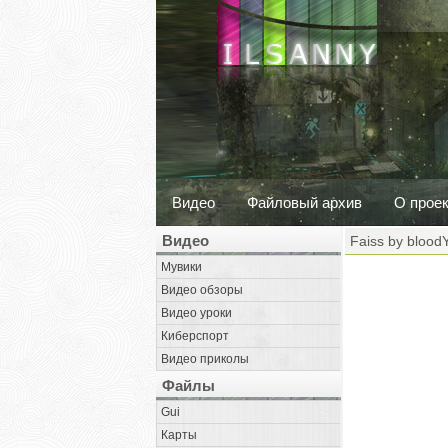
Видео
Файловый архив
О прое
Видео
Faiss by blood
Мувики
Видео обзоры
Видео уроки
Киберспорт
Видео приколы
Файлы
Gui
Карты