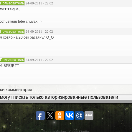
Пользователь
24-09-2011 - 22:02
hEE1sique
,
ochustvuiu tebe chuvak =)
Пользователь
24-09-2011 - 22:02
м хотяб на 20 сек растянул O_O
Пользователь
24-09-2011 - 22:02
й БРЕД! ТТ
ки комментария
могут писать только авторизированные пользователи