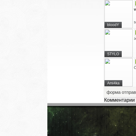
w
s
bloodY
э
STYLO
О
Ami4ka
форма отправ
Комментарии 