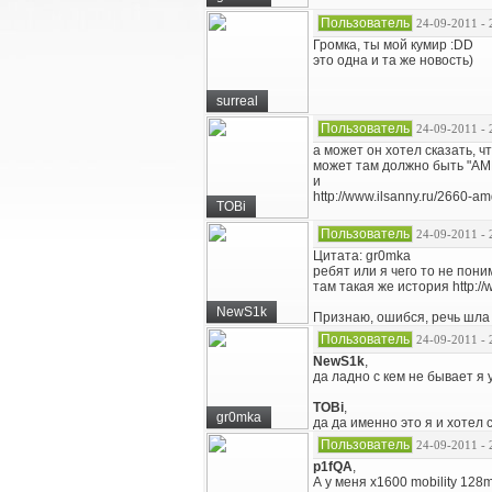
Пользователь
24-09-2011 - 
Громка, ты мой кумир :DD
это одна и та же новость)
surreal
Пользователь
24-09-2011 - 
а может он хотел сказать, ч
может там должно быть "AMD
и
http://www.ilsanny.ru/2660-am
TOBi
Пользователь
24-09-2011 - 
Цитата: gr0mka
ребят или я чего то не пон
там такая же история http://
NewS1k
Признаю, ошибся, речь шла 
Пользователь
24-09-2011 - 
NewS1k
,
да ладно с кем не бывает я 
TOBi
,
gr0mka
да да именно это я и хотел с
Пользователь
24-09-2011 - 
p1fQA
,
А у меня x1600 mobility 128