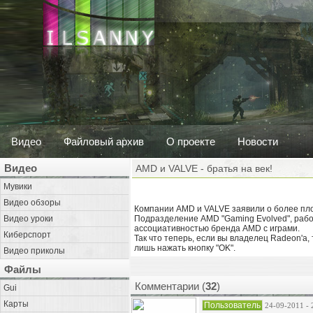
Видео
Файловый архив
О проекте
Новости
Видео
AMD и VALVE - братья на век!
Мувики
Видео обзоры
Компании AMD и VALVE заявили о более пло
Видео уроки
Подразделение AMD "Gaming Evolved", рабо
ассоциативностью бренда AMD с играми.
Киберспорт
Так что теперь, если вы владелец Radeon'a,
лишь нажать кнопку "OK".
Видео приколы
Файлы
Комментарии (
32
)
Gui
Карты
Пользователь
24-09-2011 - 