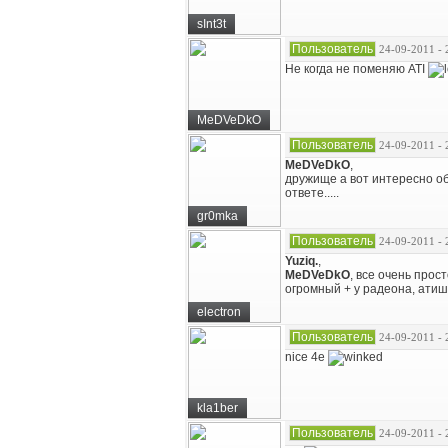
sInt3t
Пользователь
24-09-2011 - 
Не когда не поменяю ATI
MeDVeDkO
Пользователь
24-09-2011 - 
MeDVeDkO
,
дружище а вот интересно об
ответе.....
gr0mka
Пользователь
24-09-2011 - 
Yuziq.
,
MeDVeDkO
, все очень прос
огромный + у радеона, атиш
electron
Пользователь
24-09-2011 - 
nice 4e
kla1ber
Пользователь
24-09-2011 - 