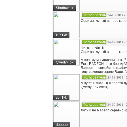
Shadownik
Пользователь
24-09-2011 - 
Сори за глупый вопрос конеч
z0n1kk
Пользователь
24-09-2011 - 
Цитата: z0n1kk
Сори за глупый вопрос конеч
А почему мы должны гнать?
Qwerty-Fox
Есть RADEON - это бренд AM
Radeon — семейство графиче
году, заменив серию Rage. (c
Пользователь
24-09-2011 - 
А ну эт я знал...)) я прост
Qwerty-Fox спс =)
z0n1kk
Пользователь
24-09-2011 - 
Хоть и не Radeon серавно к
deeeep