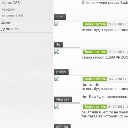
Отлично у меня как раз Rad
Карты CSS
Конфиги
Конфиги CSS
SOS
Демки
Пользователь
24-09-2011 - 
Демки CSS
то есть будет просто автом
4e
Пользователь
24-09-2011 - 
у меня radeon x1600 PROOO
p1fQA
Пользователь
24-09-2011 - 
Цитата: 4e
то есть будет просто автом
Нет, Вам будет преложенно 
NewS1k
Пользователь
24-09-2011 - 
ребят или я чего то не пон
там такая же история http://
gr0mka