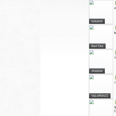
и
kokaine
k
Bart Oss
У
shadow
т
VaLeR0n21
D