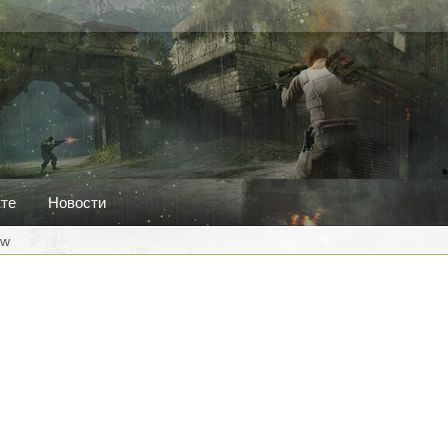
кте
Новости
tw