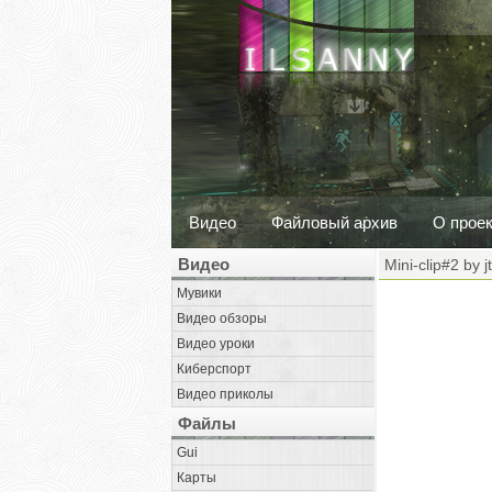
Видео
Файловый архив
О прое
Видео
Mini-clip#2 by j
Мувики
Видео обзоры
Видео уроки
Киберспорт
Видео приколы
Файлы
Gui
Карты