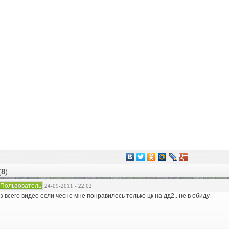
(
8
)
Пользователь
24-09-2011 - 22:02
з всего видео если чесно мне понравилось только цк на дд2.. не в обиду