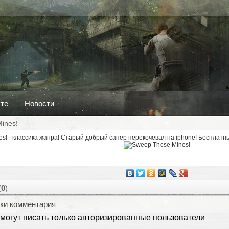
кте
Новости
ines!
s! - классика жанра! Старый добрый сапер перекочевал на iphone! Бесплатный
(
0
)
ки комментария
могут писать только авторизированные пользователи