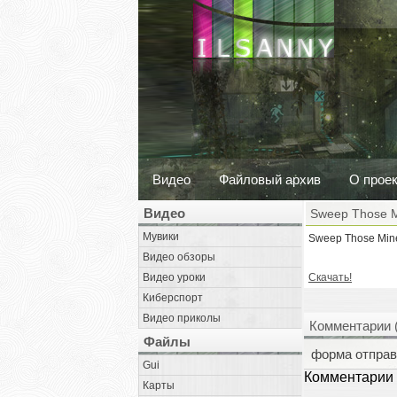
Видео
Файловый архив
О прое
Видео
Sweep Those M
Мувики
Sweep Those Mine
Видео обзоры
Видео уроки
Скачать!
Киберспорт
Видео приколы
Комментарии 
Файлы
форма отправ
Gui
Комментарии 
Карты