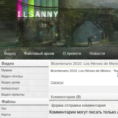
Видео
Файловый архив
О проекте
Новости
Видео
Bicentenario 2010: Los Héroes de Méxi
Мувики
Bicentenario 2010: Los Héroes de México - "
Видео обзоры
Видео уроки
Скачать!
Киберспорт
Видео приколы
Комментарии (
0
)
Файлы
форма отправки комментария
Gui
Комментарии могут писать только
Карты