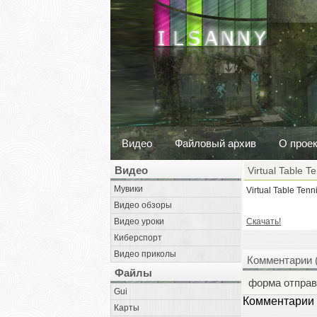
Видео
Файловый архив
О прое
Видео
Virtual Table T
Мувики
Virtual Table Te
Видео обзоры
Видео уроки
Скачать!
Киберспорт
Видео приколы
Комментарии 
Файлы
форма отправ
Gui
Комментарии 
Карты