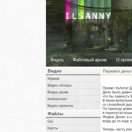
Видео
Файловый архив
О прое
Видео
Перевел деньг
Мувики
Видео обзоры
Привет IlsAnny! 
Видео уроки
Дело было давно.
что бы закинуть 
Киберспорт
В моем мобильник
со спокойной ду
Видео приколы
По приходу домой
я перепутал коше
Файлы
Яндекс Денег, а 
когда до зп еще т
Gui
Карты
Теперь, часть ра