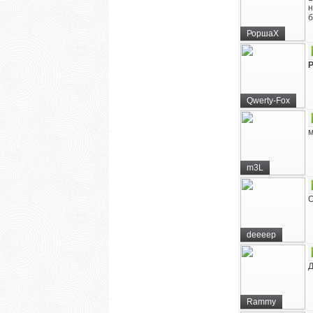
н
б
РоршаХ
Qwerty-Fox
м
m3L
О
deeeep
Д
Rammy