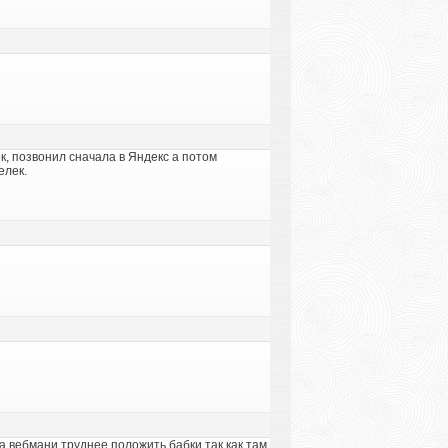
ек, позвонил сначала в Яндекс а потом
елек.
 на вебмани труднее положить бабки так как там