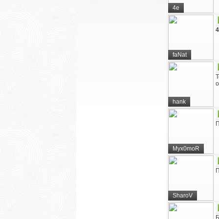
4e
4
faNat
Т
о
hank
П
Myx0moR
П
SharoV
Б