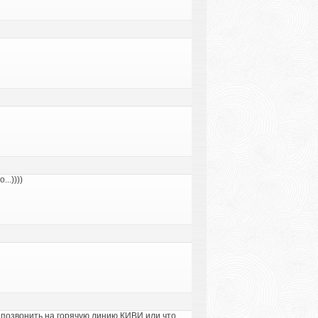
..))))
 позвонить на горячую линию КИВИ или что