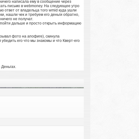
 ничего написала ему в сообщение через
исать письмо в webmoney. На следующее утро
аю ответ от владельца того wmid куда ушли
и, нашли чек и требуем его деньги обратно,
ничего не получат.
ла пойти дальше и просто открыть информацию
зывал фото на апофиге), скинула
 убедить его что мы знакомы и что Кверт-его
 Деньгах.