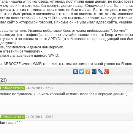
лала - нашла wmid человека, которому поступили наши деньги, не посмотрев
 случае и что хотелось бы вернуть деньги назад. Следующий шаг был - нап
рислать чек из терминала, после чего он был выслан. В этот же день я получ
т ответ был грозным посланием, в котором он написал о том, что мы мошенник
система пожертований на его сайте и что мы левые непонятные люди, которые 
ал сайт о котором он говорил, в письме он не указывал адрес сайта. Реши
, зашла на него. Увидела небольшой блог, открыла информацию "обо мне".
знакомую фотографию (совершенно случайно вспомнила, что Кверти мне пока
у, на что он сказал что это АРБУЗ! _)) собственно говоря следующий шаг был
 девушка).
ке, посмеялись и деньги нам вернули.
е ответили от wemoney -
аться с владельцем данного WMID.
я, ARBOOZE имеет WMR-кошелек, с таким же номером какой у меня на Яндекс
(
23
)
Пользователь
24-09-2011 - 22:02
мешно получилось :)..но хоть хороший человек попался и вернули деньги :)
Пользователь
24-09-2011 - 22:02
ир тесен ^^