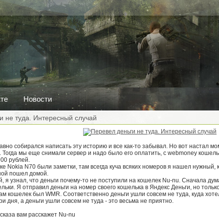
кте
Новости
и не туда. Интересный случай
Давно собирался написать эту историю и все как-то забывал. Но вот настал мо
 Тогда мы еще снимали сервер и надо было его оплатить, с webmoney кошель
900 рублей.
е Nokia N70 были заметки, там всегда куча всяких номеров я нашел нужный, к
шой пошел домой.
, я узнал, что деньги почему-то не поступили на кошелек Nu-nu. Сначала думал
льки. Я отправил деньги на номер своего кошелька в Яндекс Деньги, но тольк
сам кошелек был WMR. Соответственно деньги ушли совсем не туда, куда хотел
ри дня, а деньги ушли совсем не туда - это весьма не приятно.
ссказа вам расскажет Nu-nu