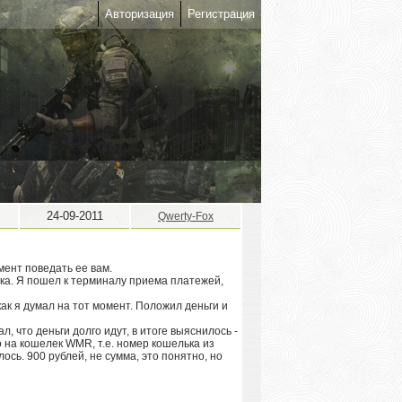
Авторизация
Регистрация
24-09-2011
Qwerty-Fox
мент поведать ее вам.
ка. Я пошел к терминалу приема платежей,
ак я думал на тот момент. Положил деньги и
, что деньги долго идут, в итоге выяснилось -
о на кошелек WMR, т.е. номер кошелька из
ось. 900 рублей, не сумма, это понятно, но