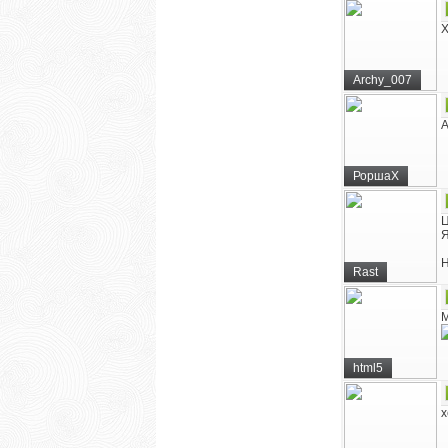
Х
Archy_007
А
РоршаХ
Ц
Я
Н
Rast
М
html5
х