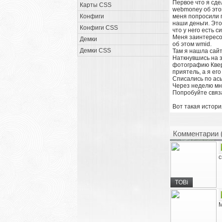
Первое что я сде
Карты CSS
webmoney об этом
Конфиги
меня попросили п
наши деньги. Это
Конфиги CSS
что у него есть 
Меня заинтересов
Демки
об этом wmid.
Демки CSS
Там я нашла сайт
Наткнувшись на 
фотографию Кверт
приятель, а я его
Списались по ась
Через неделю мн
Попробуйте связ
Вот такая истори
Комментарии 
с
TOBi
М