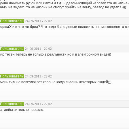
ужно нажимать рубли или баксы и т.д... Здавомыслящий человек это не как н
абки на яндекс, то не как они не смогут прийти на вебку, развод не удался))))
Пользователь
24-09-2011 - 22:02
РоршаХ
,и в чем же бред? Что надо было деньги положить на вмр кошелек, а 
Пользователь
24-09-2011 - 22:02
ир тесен теперь не только в реальности но и в электронном виде)))
Пользователь
24-09-2011 - 22:02
чень сильно повезло! вот хорошо когда знаешь некоторых людей)))
Пользователь
24-09-2011 - 22:02
а, действительно повезло.