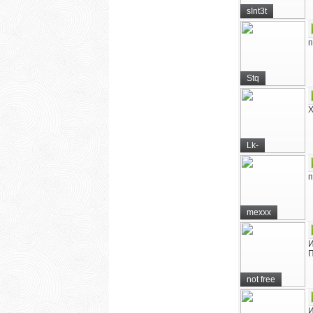
sInt3t
п
Stq
Lk-
п
mexxx
И
П
not free
И