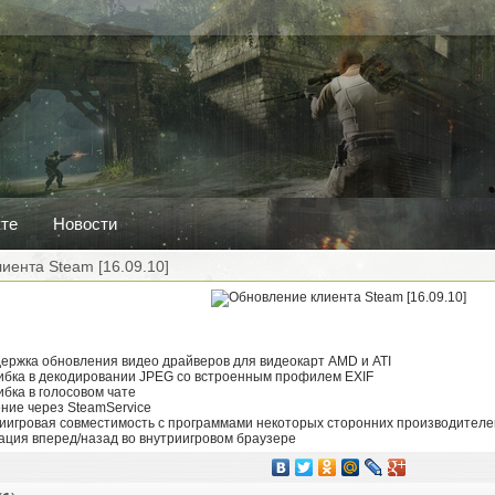
кте
Новости
иента Steam [16.09.10]
держка обновления видео драйверов для видеокарт AMD и ATI
ибка в декодировании JPEG со встроенным профилем EXIF
бка в голосовом чате
ние через SteamService
риигровая совместимость с программами некоторых сторонних производителе
ация вперед/назад во внутриигровом браузере