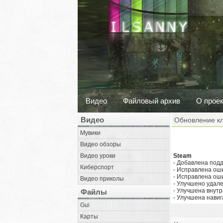
Видео
Файловый архив
О прое
Видео
Обновление кл
Мувики
Видео обзоры
Видео уроки
Steam
- Добавлена под
Киберспорт
- Исправлена ош
- Исправлена оши
Видео приколы
- Улучшено удале
- Улучшена внут
Файлы
- Улучшена навиг
Gui
Карты