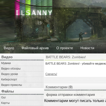
Видео
Файловый архив
О проекте
Новости
Видео
BATTLE BEARS: Zombies!
Мувики
BATTLE BEARS: Zombies! - убивайте медвеж
Видео обзоры
Видео уроки
Скачать!
Киберспорт
Видео приколы
Комментарии (
0
)
Файлы
форма отправки комментария
Gui
Комментарии могут писать только
Карты