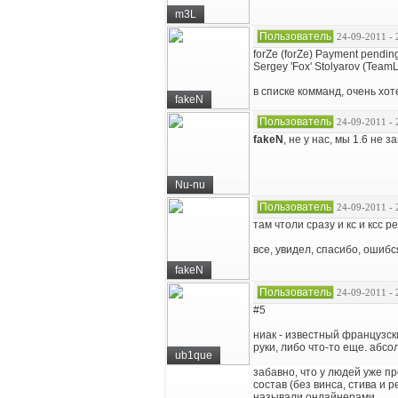
m3L
Пользователь
24-09-2011 - 
forZe (forZe) Payment pendin
Sergey 'Fox' Stolyarov (Team
в списке комманд, очень хо
fakeN
Пользователь
24-09-2011 - 
fakeN
, не у нас, мы 1.6 не 
Nu-nu
Пользователь
24-09-2011 - 
там чтоли сразу и кс и ксс 
все, увидел, спасибо, ошибс
fakeN
Пользователь
24-09-2011 - 
#5
ниак - известный французски
руки, либо что-то еще. абсо
ub1que
забавно, что у людей уже п
состав (без винса, стива и 
называли онлайнерами.