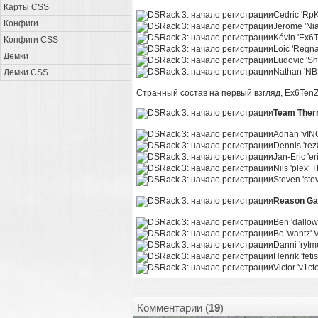
Карты CSS
Cedric 'Rp
Конфиги
Jerome 'Ni
Kévin 'Ex
Конфиги CSS
Loic 'Reg
Демки
Ludovic 'S
Nathan 'N
Демки CSS
Странный состав на первый взгляд, Ex6TenZ
Team Ther
Adrian 'vIN
Dennis 'rez
Jan-Eric 'e
Nils 'plex' 
Steven 'ste
Reason Ga
Ben 'dallo
Bo 'wantz' 
Danni 'ryt
Henrik 'feti
Victor 'v1c
Комментарии (
19
)