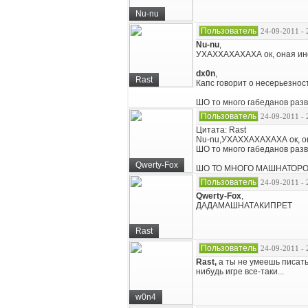
Nu-nu
Пользователь
24-09-2011 - 
Nu-nu
,
УХАХХАХАХАХА ок, оная ин
dx0n
,
Rast
Капс говорит о несерьезнос
ШО то много габеданов разв
Пользователь
24-09-2011 - 
Цитата: Rast
Nu-nu,УХАХХАХАХАХА ок, он
ШО то много габеданов разв
Qwerty-Fox
ШО ТО МНОГО МАШНАТОРО
Пользователь
24-09-2011 - 
Qwerty-Fox
,
ДАДАМАШНАТАКИПРЕТ
Rast
Пользователь
24-09-2011 - 
Rast,
а ты не умеешь писать
нибудь игре все-таки...
w0n4