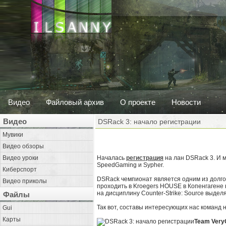
Видео
Файловый архив
О проекте
Новости
Видео
DSRack 3: начало регистрации
Мувики
Видео обзоры
Видео уроки
Началась
регистрация
на лан DSRack 3. И м
SpeedGaming и Sypher.
Киберспорт
DSRack чемпионат является одним из долгож
Видео приколы
проходить в Kroegers HOUSE в Копенгагене 
на дисциплину Counter-Strike: Source выделя
Файлы
Так вот, составы интересующих нас команд н
Gui
Карты
Team Ver