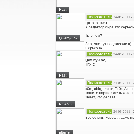
Rast
Пользователь
24-09-2011 - 
Цитата: Rast
А редакторМира это серьезн
Ты о чем?
Qwerty-Fox
Ааа, мне тут подсказали =)
Серьезно
Пользователь
24-09-2011 - 
Qwerty-Fox
,
Thx. ;)
Rast
Пользователь
24-09-2011 - 
c0m, ubiq, limper, Fo0x, Alon
Тащите парни! Очень хотелос
знает, что делает.
NewS1k
Пользователь
24-09-2011 - 
Все сотавы хороши, даже пр
pl0q1n