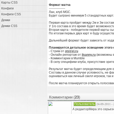
Карты CSS
Формат матча
Конфиги
----------------
Лан, клуб MGC.
Конфиги CSS
Будет сыграно минимум 5 стандартных карт.
Демки
Первая карта пройдет между 2м и 3м состав
Демки CSS
У 1го состава в это время будет возможност
Вторая карта - победители первой карты сы
По итогам первых двух карт я буду осущест
Дальнейший формат будет зависеть от хода
Планируется детальное освещение этого 
- Стрим от
otstrel.ru
- Онлайн репортаж от
ilsanny.ru
(возможны в
- Комментарии в Mumble
- В силу специфики клуба, присутствие зрит
Результат матча будет определяющим для о
Составы в данном случае условность, не фа
оцениваться как личный скилл игроков, так и
После матча планируется открыть голосование
Комментарии (
23
)
Пользователь
24-09-2011 - 
А редакторМира это серьезн