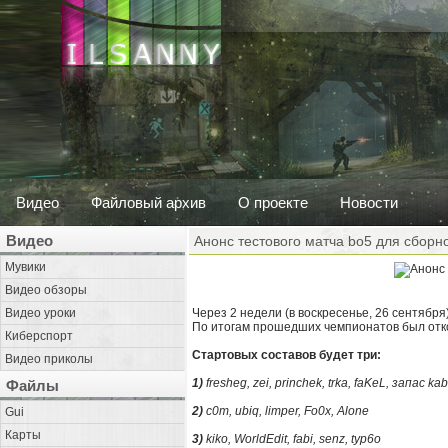
Видео
Файловый архив
О проекте
Новости
Видео
Анонс тестового матча bo5 для сборн
Мувики
Видео обзоры
Видео уроки
Через 2 недели (в воскресенье, 26 сентября
По итогам прошедших чемпионатов был отко
Киберспорт
Стартовых составов будет три:
Видео приколы
1)
fresheg, zei, princhek, trka, faKeL, запас ka
Файлы
2)
c0m, ubiq, limper, Fo0x, Alone
Gui
Карты
3)
kiko, WorldEdit, fabi, senz, typ6o