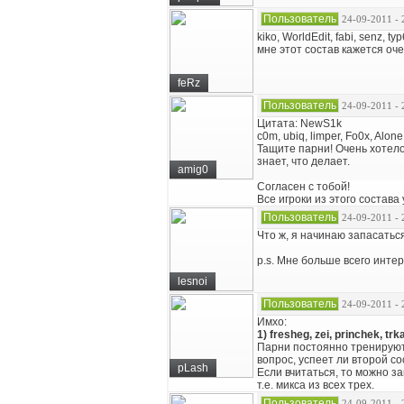
Пользователь
24-09-2011 - 
kiko, WorldEdit, fabi, senz, ty
мне этот состав кажется оч
feRz
Пользователь
24-09-2011 - 
Цитата: NewS1k
c0m, ubiq, limper, Fo0x, Alon
Тащите парни! Очень хотелос
знает, что делает.
amig0
Согласен с тобой!
Все игроки из этого состава
Пользователь
24-09-2011 - 
Что ж, я начинаю запасатьс
p.s. Мне больше всего интер
lesnoi
Пользователь
24-09-2011 - 
Имхо:
1) fresheg, zei, princhek, tr
Парни постоянно тренируютс
вопрос, успеет ли второй с
pLash
Если вчитаться, то можно за
т.е. микса из всех трех.
Пользователь
24-09-2011 - 