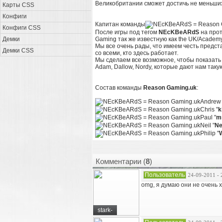
Великобритании сможет достичь не меньших
Карты CSS
Конфиги
Капитан команды
Конфиги CSS
После игры под тегом
NEcKBeARdS
на прот
Демки
Gaming так же известную как the UK/Academy
Мы все очень рады, что имеем честь предс
Демки CSS
со всеми, кто здесь работает.
Мы сделаем все возможное, чтобы показать
Adam, Dallow, Nordy, которые дают нам таку
Состав команды
Reason Gaming.uk
:
Andrew 
Chris "
k
Paul "
m
Neil "
Ne
Philip "
Комментарии (
8
)
Пользователь
24-09-2011 - 
omg, я думаю они не очень 
stark-