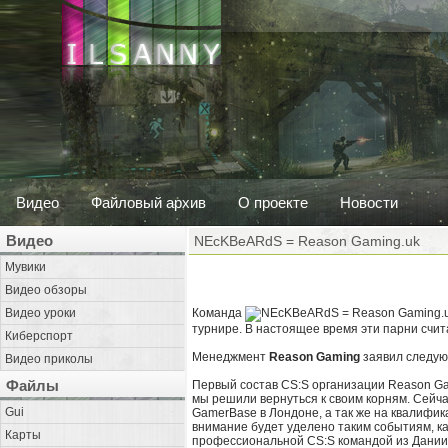
Видео
Файловый архив
О проекте
Новости
Видео
NEcKBeARdS = Reason Gaming.uk
Мувики
Видео обзоры
Видео уроки
Команда
турнире. В настоящее время эти парни счи
Киберспорт
Менеджмент
Reason Gaming
заявил следую
Видео приколы
Файлы
Первый состав CS:S организации Reason Ga
мы решили вернуться к своим корням. Сейча
Gui
GamerBase в Лондоне, а так же на квалифика
внимание будет уделено таким событиям, ка
Карты
профессиональной CS:S командой из Дании, 