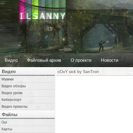
Видео
Файловый архив
О проекте
Новости
Видео
cOxY sick by SanTron
Мувики
Видео обзоры
Видео уроки
Киберспорт
Видео приколы
Файлы
Gui
Карты