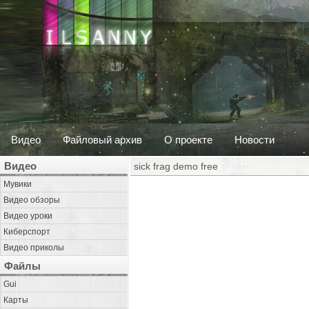
Видео
Файловый архив
О проекте
Новости
Видео
sick frag demo free
Мувики
Видео обзоры
Видео уроки
Киберспорт
Видео приколы
Файлы
Gui
Карты