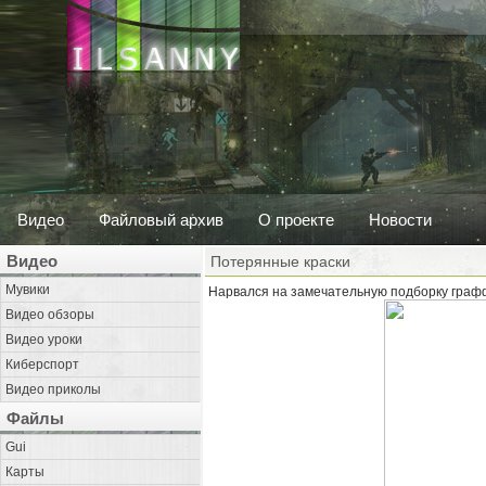
Видео
Файловый архив
О проекте
Новости
Видео
Потерянные краски
Мувики
Нарвался на замечательную подборку граф
Видео обзоры
Видео уроки
Киберспорт
Видео приколы
Файлы
Gui
Карты