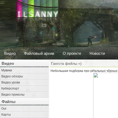
Видео
Файловый архив
О проекте
Новости
Видео
Гангста фейлы =)
Мувики
Небольшая подборка про рИальных ч0рных
Видео обзоры
Видео уроки
Киберспорт
Видео приколы
Файлы
Gui
Карты