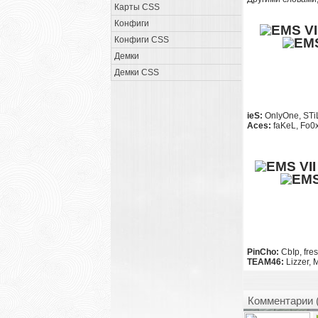
Карты CSS
Конфиги
Конфиги CSS
Демки
Демки CSS
ieS:
OnlyOne, STiL
Aces:
faKeL, Fo0x
PinCho:
CbIp, fres
TEAM46:
Lizzer,
Комментарии 