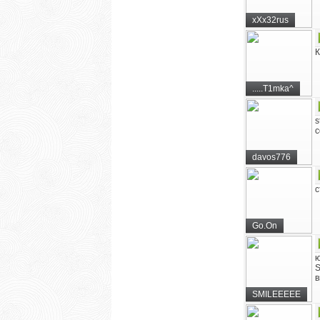
xXx32rus
К
.....T1mka^
s
с
davos776
с
Go.On
ю
S
в
SMILEEEEE