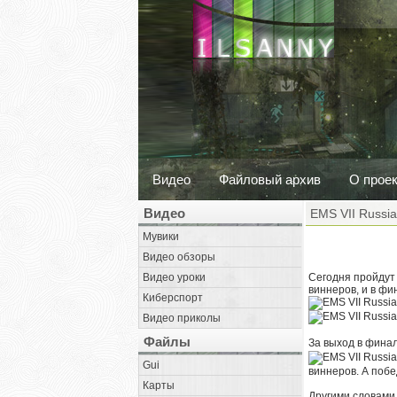
Видео
Файловый архив
О прое
Видео
EMS VII Russia
Мувики
Видео обзоры
Видео уроки
Сегодня пройдут 
виннеров, и в фи
Киберспорт
Видео приколы
Файлы
За выход в фина
Gui
виннеров. А побе
Карты
Другими словами,