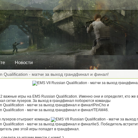
кте
Новости
n Qualification - матчи за выход грандфинал и финал!
2 важные игры на EMS Russian Qualification. Именно они и определят, кто же
нал сетки лузеров. За выход в грандфинал поборются команды
PinCho и
TEAM46.
л лузеров отыграют команды
ieS. Победитель встрети
дитель уже этой игры попадет в грандфинал.
 следите за играми вместе с нами! :)