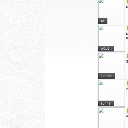
в
4e
K
а
pl0q1n
Ж
lcoolerl
А
s0nrier
А