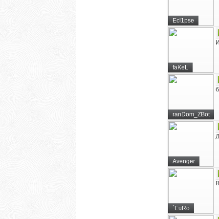
Ecl1pse
И
faKeL
б
ranDom_ZBot
Д
Avenger
В
`EuRo