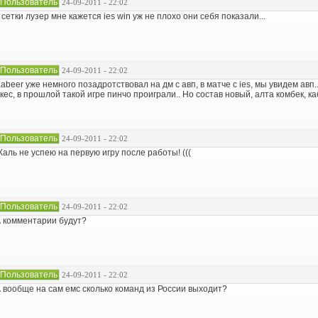
Пользователь
24-09-2011 - 22:02
 сетки лузер мне кажется ies win уж не плохо они себя показали...
Пользователь
24-09-2011 - 22:02
abeer уже немного позадротствовал на дм с авп, в матче с ies, мы увидем авп...
кес, в прошлой такой игре пинчо проиграли.. Но состав новый, алта комбек, каб
Пользователь
24-09-2011 - 22:02
аль не успею на первую игру после работы! (((
Пользователь
24-09-2011 - 22:02
 комментарии будут?
Пользователь
24-09-2011 - 22:02
 вообще на сам емс сколько команд из России выходит?