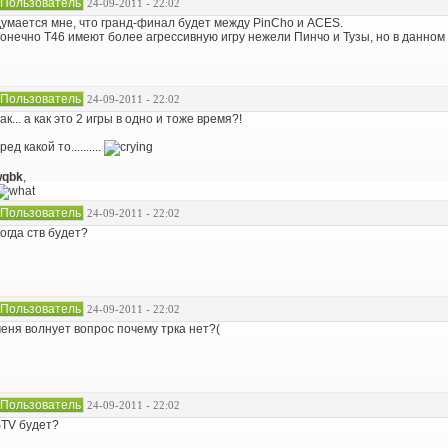
Пользователь
24-09-2011 - 22:02
умается мне, что гранд-финал будет между PinCho и ACES.
онечно Т46 имеют более агрессивную игру нежели Пинчо и Тузы, но в данном 
Пользователь
24-09-2011 - 22:02
ак... а как это 2 игры в одно и тоже время?!
ред какой то..........
wqbk
,
Пользователь
24-09-2011 - 22:02
огда ств будет?
Пользователь
24-09-2011 - 22:02
еня волнует вопрос почему трка нет?(
Пользователь
24-09-2011 - 22:02
TV будет?