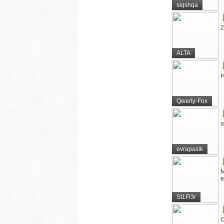
siqshqa
2
ALTA
Н
Qwerty-Fox
а
evrapasik
М
в
St1Fl3r
С