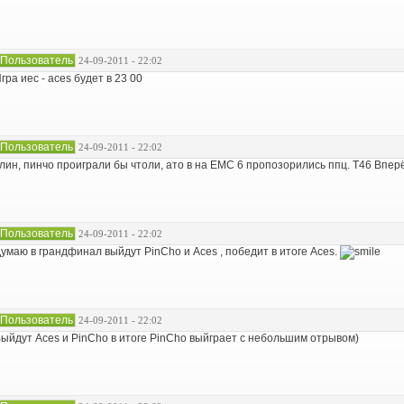
Пользователь
24-09-2011 - 22:02
гра иес - aces будет в 23 00
Пользователь
24-09-2011 - 22:02
лин, пинчо проиграли бы чтоли, ато в на ЕМС 6 пропозорились ппц. Т46 Вперё
Пользователь
24-09-2011 - 22:02
умаю в грандфинал выйдут PinCho и Aces , победит в итоге Aces.
Пользователь
24-09-2011 - 22:02
ыйдут Aces и PinCho в итоге PinCho выйграет с небольшим отрывом)