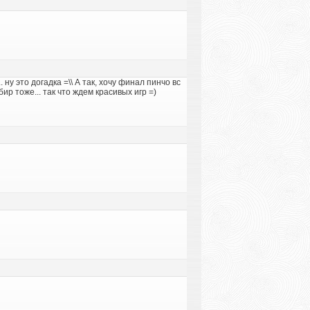
 ну это догадка =\\ А так, хочу финал пинчо вс
ир тоже... так что ждем красивых игр =)