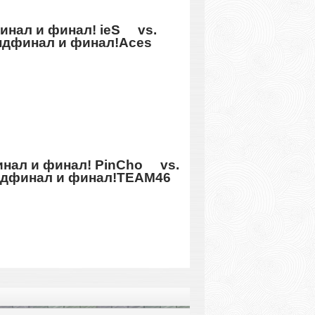
ieS vs.
Aces
PinCho vs.
TEAM46