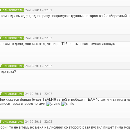
Пользователь
24-09-2011 - 22:02
 команды выходят, одна сразу напрямую в группы а вторая во 2 отборочный э
Пользователь
24-09-2011 - 22:02
а самом деле, мне кажется, что игра T46 - есть некая темная лошадка.
Пользователь
24-09-2011 - 22:02
 где трка?
Пользователь
24-09-2011 - 22:02
не кажется финал будет TEAM46 vs. ieS и победят TEAM46, хотя я за них и н
ыносят всех вперед ногами
Пользователь
24-09-2011 - 22:02
ори что не в тему но меня на лисанни со второго раза пустил пишет тима