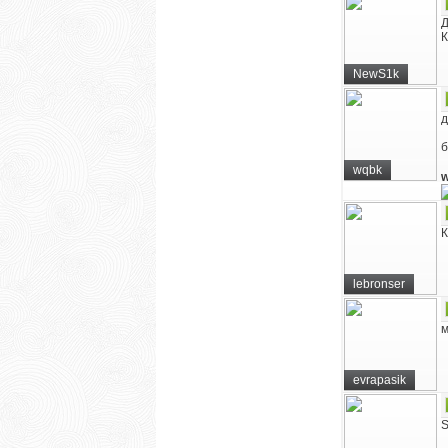
Д
К
NewS1k
д
б
wqbk
К
lebronser
м
evrapasik
S