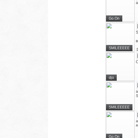
а
Go.On
S
в
SMILEEEEE
:
С
djo
а
S
SMILEEEEE
а
я
Go.On