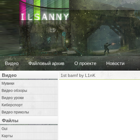
Видео
Файловый архив
О проекте
Новости
Видео
1st bamf by L1nK
Мувики
Видео обзоры
Видео уроки
Киберспорт
Видео приколы
Файлы
Gui
Карты