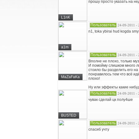
прошу просто указать на не
L1nK
Пользователь
24-09-2011 - 
n1, toka ybirai hud kogda smy
a1m
Пользователь
24-09-2011 - 
Вполне не плохо, только му
И помойму слишком много л
стоило бы разделить его на
понравилось тем что всё ид
MaZaFaKa
плохо!
Ну или эффекты какие нибуд
Пользователь
24-09-2011 - 
чувак сделай цк полу4ше
BUSTED
Пользователь
24-09-2011 - 
спасиб учту