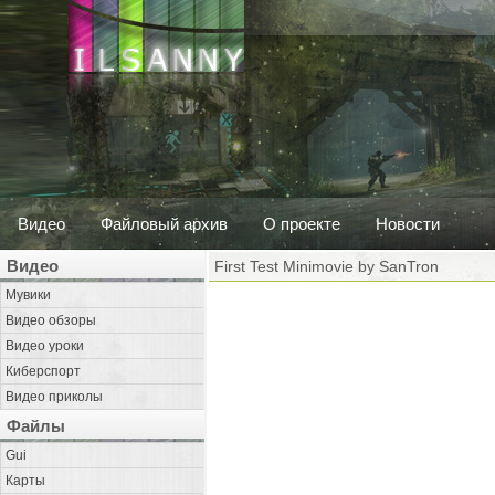
Видео
Файловый архив
О проекте
Новости
Видео
First Test Minimovie by SanTron
Мувики
Видео обзоры
Видео уроки
Киберспорт
Видео приколы
Файлы
Gui
Карты