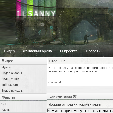
Видео
Файловый архив
О проекте
Новости
Видео
Hired Gun
Мувики
Интересная игра, которая напоминают старо
уничтожить. Все просто и понятно.
Видео обзоры
Видео уроки
Скачать!
Киберспорт
Видео приколы
Комментарии (
0
)
Файлы
Gui
форма отправки комментария
Карты
Комментарии могут писать только