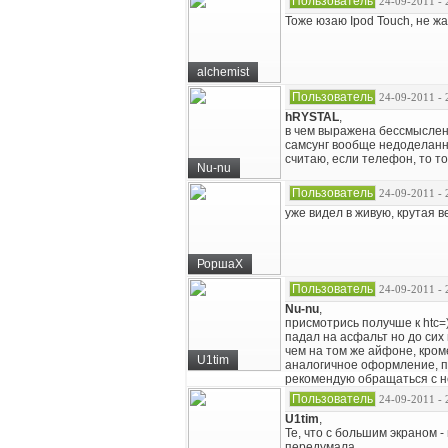
Пользователь
24-09-2011 - 
Тоже юзаю Ipod Touch, не ж
alchemist
Пользователь
24-09-2011 - 
hRYSTAL
,
в чем выражена бессмысленн
самсунг вообще недоделанно
считаю, если телефон, то т
Nu-nu
Пользователь
24-09-2011 - 
уже видел в живую, крутая в
РоршаХ
Пользователь
24-09-2011 - 
Nu-nu
,
присмотрись получше к htc=
падал на асфальт но до сих
чем на том же айфоне, кро
U1tim
аналогичное оформление, п
рекомендую обращаться с не
Пользователь
24-09-2011 - 
U1tim
,
Те, что с большим экраном -
передумала.