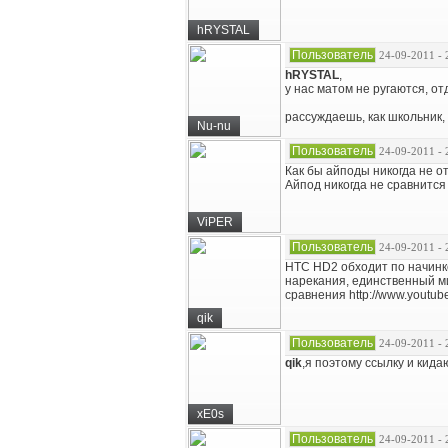
hRYSTAL
Пользователь
24-09-2011 - 
hRYSTAL
,
у нас матом не ругаются, о
рассуждаешь, как школьник,
Nu-nu
Пользователь
24-09-2011 - 
Как бы айподы никогда не о
Айпод никогда не сравнится 
ViPER
Пользователь
24-09-2011 - 
HTC HD2 обходит по начинке 
нарекания, единственный ми
сравнения http://www.yout
qik
Пользователь
24-09-2011 - 
qik
,я поэтому ссылку и кида
xE0s
Пользователь
24-09-2011 - 