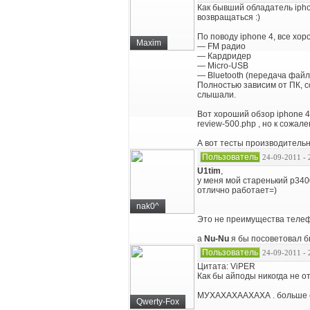
Как бывший обладатель iphon
возвращаться :)
По поводу iphone 4, все хо
Maxim
— FM радио
— Кардридер
— Micro-USB
— Bluetooth (передача файл
Полностью зависим от ПК, с
слышали.
Вот хороший обзор iphone 4
review-500.php , но к сожал
А вот тесты производительно
Пользователь
24-09-2011 - 
U1tim
,
у меня мой старенький p340
отлично работает=)
nak0^
Это не преимущества телеф
а
Nu-Nu
я бы посоветовал бы
Пользователь
24-09-2011 - 
Цитата: ViPER
Как бы айподы никогда не о
МУХАХАХААХАХА . больше ск
Qwerty-Fox