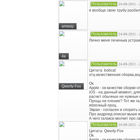
Пользователь
24-09-2011 - 
я вообще свою трубу разби
amway
Пользователь
24-09-2011 - 
Лично меня печенька устраи
4e
Пользователь
24-09-2011 - 
Цитата: bobcat
хтц-качественная сборка,ан
Ок.
Qwerty-Fox
Apple - ок качестве сборки 
iOS - на данный момент, дл
расчет обычные не нужные 
Процы не плохие? Тот же га
яблочный проц.
Экран - согласен и спорить н
Про андроид описал выше и 
А чего галакси молчит про 
Пользователь
24-09-2011 - 
Цитата: Qwerty-Fox
Ок.
Apple - ок качестве сборки 