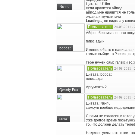
Цитата: U1tim
Nu-nu
если нравится айпод
айпод мне нравится не толь
экрана и мультитача
Loading...
, не видела у сони
Пользователь
24-09-2011 - 
Айфон бессмысленная покупк
плюс адын
bobcat
Именно об это я написала, 
только выйдет в России, по
тебе нужен самс гэлэкси эс,
Пользователь
24-09-2011 - 
Цитата: bobcat
плюс адын
Аргументы?
Qwerty-Fox
Пользователь
24-09-2011 - 
Цитата: Nu-nu
самсунг вообще недоделанно
С вами не согласен,и готов
seva
Уже долгое време позьзуюсь
то, что должен делать теле
Надеюсь услышать ответ на 