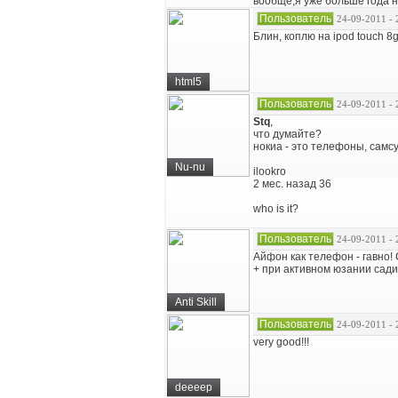
вообще,я уже больше года н
Пользователь
24-09-2011 - 
Блин, коплю на ipod touch 8
html5
Пользователь
24-09-2011 - 
Stq
,
что думайте?
нокиа - это телефоны, самсу
Nu-nu
ilookro
2 мес. назад 36
who is it?
Пользователь
24-09-2011 - 
Айфон как телефон - гавно!
+ при активном юзании сади
Anti Skill
Пользователь
24-09-2011 - 
very good!!!
deeeep