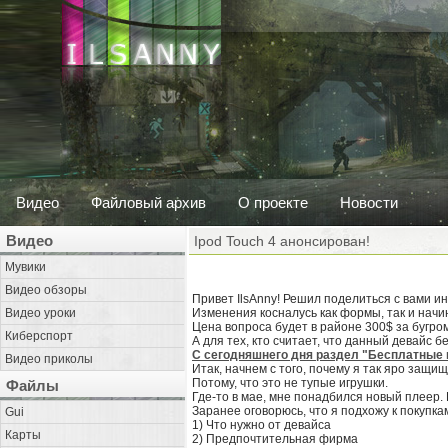
Видео
Файловый архив
О проекте
Новости
Видео
Ipod Touch 4 анонсирован!
Мувики
Видео обзоры
Привет IlsAnny! Решил поделиться с вами ин
Видео уроки
Изменения косналусь как формы, так и начи
Цена вопроса будет в районе 300$ за бугром
Киберспорт
А для тех, кто считает, что данный девайс 
С сегодняшнего дня раздел "Бесплатные и
Видео приколы
Итак, начнем с того, почему я так яро защищ
Потому, что это не тупые игрушки.
Файлы
Где-то в мае, мне понадбился новый плеер. 
Заранее оговорюсь, что я подхожу к покупк
Gui
1) Что нужно от девайса
Карты
2) Предпочтительная фирма