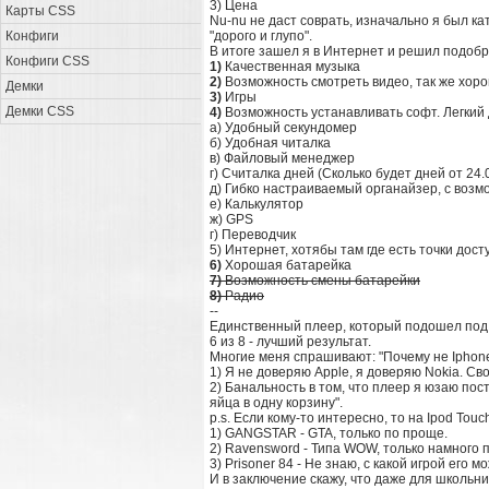
3) Цена
Карты CSS
Nu-nu не даст соврать, изначально я был кат
Конфиги
"дорого и глупо".
В итоге зашел я в Интернет и решил подобр
Конфиги CSS
1)
Качественная музыка
2)
Возможность смотреть видео, так же хор
Демки
3)
Игры
Демки CSS
4)
Возможность устанавливать софт. Легкий 
а) Удобный секундомер
б) Удобная читалка
в) Файловый менеджер
г) Считалка дней (Сколько будет дней от 24.
д) Гибко настраиваемый органайзер, с возм
е) Калькулятор
ж) GPS
г) Переводчик
5) Интернет, хотябы там где есть точки дост
6)
Хорошая батарейка
7)
Возможность смены батарейки
8)
Радио
--
Единственный плеер, который подошел под м
6 из 8 - лучший результат.
Многие меня спрашивают: "Почему не Iphone?"
1) Я не доверяю Apple, я доверяю Nokia. Св
2) Банальность в том, что плеер я юзаю пос
яйца в одну корзину".
p.s. Если кому-то интересно, то на Ipod Tou
1) GANGSTAR - GTA, только по проще.
2) Ravensword - Типа WOW, только намного 
3) Prisoner 84 - Не знаю, с какой игрой его
И в заключение скажу, что даже для школьни