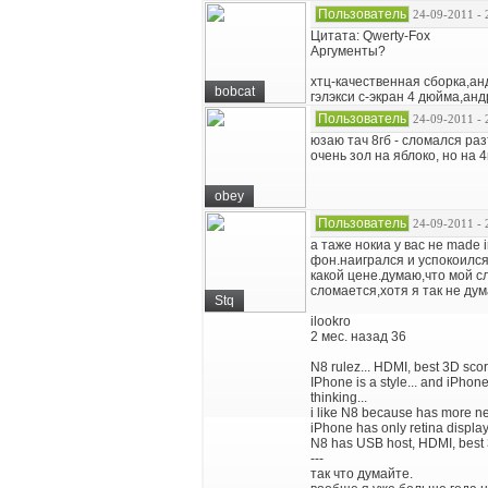
Пользователь
24-09-2011 - 
Цитата: Qwerty-Fox
Аргументы?
хтц-качественная сборка,а
bobcat
гэлэкси с-экран 4 дюйма,ан
Пользователь
24-09-2011 - 
юзаю тач 8гб - сломался ра
очень зол на яблоко, но на 
obey
Пользователь
24-09-2011 - 
а таже нокиа у вас не made 
фон.наигрался и успокоился.
какой цене.думаю,что мой с
сломается,хотя я так не дум
Stq
ilookro
2 мес. назад 36
N8 rulez... HDMI, best 3D sc
IPhone is a style... and iPhone
thinking...
i like N8 because has more ne
iPhone has only retina display
N8 has USB host, HDMI, best 
---
так что думайте.