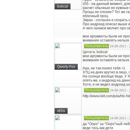
iOS - на данный момент, дл
bobcat
расчет обычные не нужные 
Процы не плохие? Тот же га
яблочный проц.
Экран - согласен и спорить н
Про андроид описал выше и 
А чего галакси молчит про 
мои аргументы были не проти
внимания оставлять нельзя.д
Пользователь
24-09-2011 - 
Цитата: bobcat
мои аргументы были не проти
внимания оставлять нельзя.д
Qwerty-Fox
Ааа, не так понял тебя =).
ХТЦ на днях крутил в лицо, 
На солнце вообще беда. У Х
опять же, к андроид на дан
Хотя, я не видел андроид ш
Пользователь
24-09-2011 - 
http://www.ixbt.com/pda/htc-h
xE0s
Пользователь
24-09-2011 - 
да
*Oops*
за
*Oops*
ный лей
веде тесь как дети