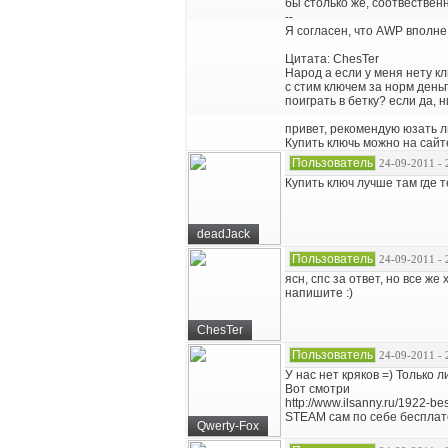
бы столько же, соотвественн
--
Я согласен, что AWP вполне
Цитата: ChesTer
Народ а если у меня нету кл
с стим ключем за норм день
поиграть в бетку? если да, н
привет, рекомендую юзать л
Купить ключь можно на сайте
Пользователь
24-09-2011 - 
Купить ключ лучше там где те
deadJack
Пользователь
24-09-2011 - 
ясн, спс за ответ, но все же
напишите :)
ChesTer
Пользователь
24-09-2011 - 
У нас нет кряков =) Только 
Вот смотри
http://www.ilsanny.ru/1922-be
STEAM сам по себе бесплат
Qwerty-Fox