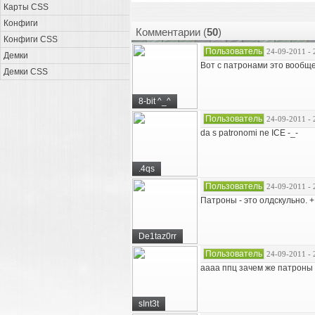
Карты CSS
Конфиги
Комментарии (
50
)
Конфиги CSS
Пользователь
24-09-2011 - 
Демки
Вот с патронами это вообще
Демки CSS
8-bit ^_^
Пользователь
24-09-2011 - 
da s patronomi ne ICE -_-
.4qs
Пользователь
24-09-2011 - 
Патроны - это олдскульно. +
De1taz0rr
Пользователь
24-09-2011 - 
аааа ппц зачем же патроны с
sInt3t