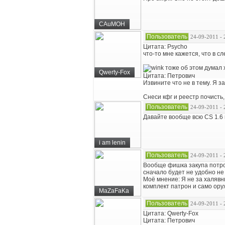
CAuMOH
Пользователь
24-09-2011 - 
Цитата: Psycho
что-то мне кажется, что в 
тоже об этом думал
Qwerty-Fox
Цитата: Петрович
Извините что не в тему. Я за
Снеси кфг и реестр почисть,
Пользователь
24-09-2011 - 
Давайте вообще всю CS 1.6 
i am lenin
Пользователь
24-09-2011 - 
Вообще фишка закупа потрон
сначало будет не удобно не
Моё мнение: Я не за халявн
комплект патрон и само ор
MaZaFaKa
Пользователь
24-09-2011 - 
Цитата: Qwerty-Fox
Цитата: Петрович