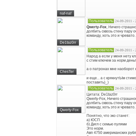
naf-naf
Пользователь
24-09-2011 - 
Qwerty-Fox
, Ничего страшно
долбить сквозь стену пару о
команду, хоть это и чревато.
De1taz0rr
Пользователь
24-09-2011 - 
Народ а если у меня нету кл
с стим ключем за норм день
а о патронах мне наоборот
ChesTer
и еще... а с крякнутЬІм стим
поставить)_)
Пользователь
24-09-2011 - 
Цитата: De1taz0rr
Qwerty-Fox, Ничего страшног
долбить сквозь стену пару о
команду, хоть это и чревато.
Qwerty-Fox
Понятно, что эко станет:
а) ЮСП
б) Дигл с семью пулями
Это норм.
Авп 4750 американских рубл