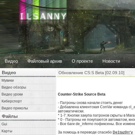
Видео
Файловый архив
О проекте
Новости
Видео
Обновление CS:S Beta [02.09.10]
Мувики
Видео обзоры
Видео уроки
Counter-Strike Source Beta
Киберспорт
- Патроны снова начали стоить денег
- Добавлена клиентская ConVar команда cl_
Видео приколы
автоматически.
* 1-7: Кнопки закупа патронов скрыты в М
Файлы
* 0 - Патроны не покупаются автоматом, кно
- Все баги de_inferno пофиксены. Все изме
Gui
Карты
За помощь в переводе спасибо
De1taz0rr'у