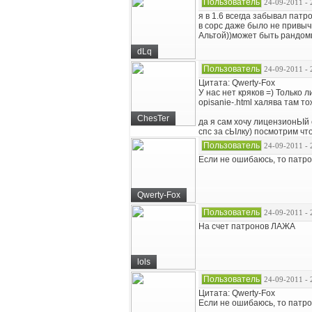
Пользователь
24-09-2011 - 
я в 1.6 всегда забывал патр
в сорс даже было не привыч
Альтой))может быть рандом
dLq
Пользователь
24-09-2011 - 
Цитата: Qwerty-Fox
У нас нет кряков =) Только л
opisanie-.html халява там т
ChesTer
да я сам хочу лицензионЬІй 
спс за сЬІлку) посмотрим чт
Пользователь
24-09-2011 - 
Если не ошибаюсь, то патр
Qwerty-Fox
Пользователь
24-09-2011 - 
На счет патронов ЛАЖА
lols
Пользователь
24-09-2011 - 
Цитата: Qwerty-Fox
Если не ошибаюсь, то патр