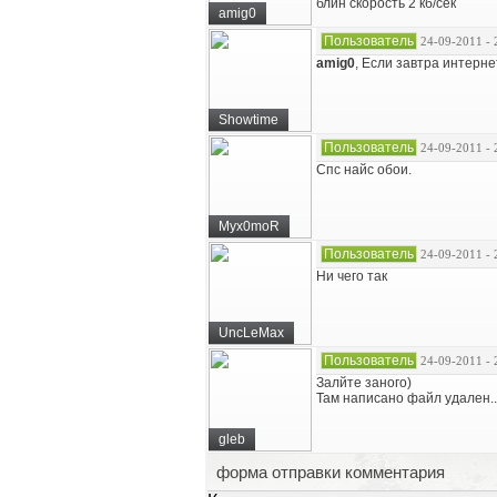
блин скорость 2 кб/сек
amig0
Пользователь
24-09-2011 - 
amig0
, Если завтра интерне
Showtime
Пользователь
24-09-2011 - 
Cпс найс обои.
Myx0moR
Пользователь
24-09-2011 - 
Ни чего так
UncLeMax
Пользователь
24-09-2011 - 
Залйте заного)
Там написано файл удален..
gleb
форма отправки комментария