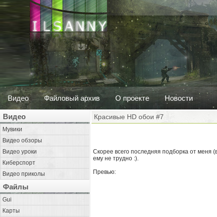
Видео
Файловый архив
О проекте
Новости
Видео
Красивые HD обои #7
Мувики
Видео обзоры
Видео уроки
Скорее всего последняя подборка от меня (в
ему не трудно :).
Киберспорт
Превью:
Видео приколы
Файлы
Gui
Карты