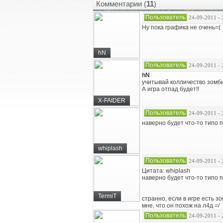
Комментарии (
11
)
Пользователь
24-09-2011 - 
Ну пока графика не очень=(
hN
Пользователь
24-09-2011 - 
hN
учитывай колличество зомб
А игра отпад будет!!
X-FAIDER
Пользователь
24-09-2011 - 
наверно будет что-то типо 
whiplash
Пользователь
24-09-2011 - 
Цитата: whiplash
наверно будет что-то типо 
TermiT
странно, если в игре есть з
мне, что он похож на л4д =/
Пользователь
24-09-2011 - 