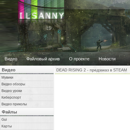
Видео
Файловый архив
О проекте
Новости
Видео
DEAD RISING 2 - предзаказ в STEAM
Мувики
Видео обзоры
Видео уроки
Киберспорт
Видео приколы
Файлы
Gui
Карты