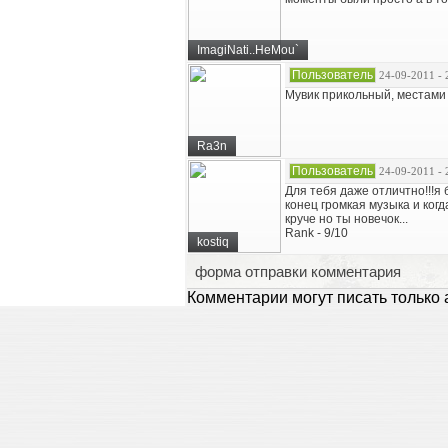
ImagiNati..HeMou`
Пользователь
24-09-2011 - 
Мувик прикольный, местами 
Ra3n
Пользователь
24-09-2011 - 
Для тебя даже отличтно!!!я
конец громкая музыка и когд
круче но ты новечок...
Rank - 9/10
kostiq
форма отправки комментария
Комментарии могут писать только