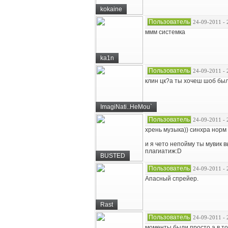
kokaine
Пользователь
24-09-2011 - 
ммм системка
ka1n
Пользователь
24-09-2011 - 
клин цк?а ты хочеш шоб бы
ImagiNati..HeMou`
Пользователь
24-09-2011 - 
хрень музыка)) синхра норм 
и я чето непойму ты мувик 
плагиатиж:D
BUSTED
Пользователь
24-09-2011 - 
Апасный спрейер.
Rast
Пользователь
24-09-2011 - 
моменты были просто а в то