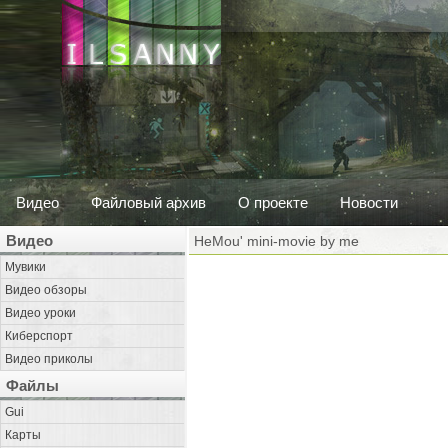
Видео
Файловый архив
О проекте
Новости
Видео
HeMou' mini-movie by me
Мувики
Видео обзоры
Видео уроки
Киберспорт
Видео приколы
Файлы
Gui
Карты