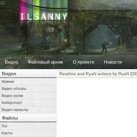
Видео
Файловый архив
О проекте
Новости
Видео
Readme and RyaN actions by RyaN [
Мувики
Видео обзоры
Видео уроки
Киберспорт
Видео приколы
Файлы
Gui
Карты