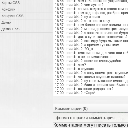
16:56 - term1t: чем тебя повки не устраивают
Карты CSS
16:56 - maafaKa?: чем лутше?
16:57 - term1t: запись ведется с твоего компа
Конфиги
16:57 - term1t: там видно флеш, разброс приц
Конфиги CSS
16:57 - maafaKa?: ну я знаю
16:57 - maafaKa?: я то не это хочу
Демки
16:57 - term1t: тем более раз они залили пов
16:57 - maafaKa?: мне надо посмотреть кру
Демки CSS
16:57 - maafaKa?: я знаю что ничего не буде
16:58 - term1t: дак, а хули так статюжничать?
16:58 - maafaKa?: всю игру !куда мы там и он
16:58 - maafaKa?: а причем тут статизм
16:58 - maafaKa?: ?О_о
16:59 - term1t: смотри повки, для чего они 
16:59 - term1t: я не понимаю честно
16:59 - maafaKa?: повки не очень удобно
16:59 - term1t: чем?
16:59 - term1t: я слушаю
16:59 - maafaKa?: я хочу посмотреть крупны
16:59 - term1t: что значит крупным планом?
17:00 - maafaKa?: ну тосеть как они вместе
17:00 - maafaKa?: блин я незнаю как объясн
17:00 - term1t: на повке радара нет?
17:00 - maafaKa?:
*Oops*
.......................
Комментарии (
0
)
форма отправки комментария
Комментарии могут писать только