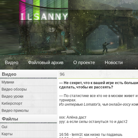
Видео
Файловый архив
О проекте
Новости
Видео
96
Мувики
— Не секрет, что к вашей игре есть больш
сделать, чтобы их рассеять?
Видео обзоры
— По статистике все кто не в москве живет 
Видео уроки
турнирах.
Киберспорт
Из интервью Lomator'a, чья онлайн-госу ко
Видео приколы
xxx: Алёна даст
Файлы
yyy: а если силы остануться то и даст2
Gui
Карты
16:56 - term1t: как низко ты падаешь