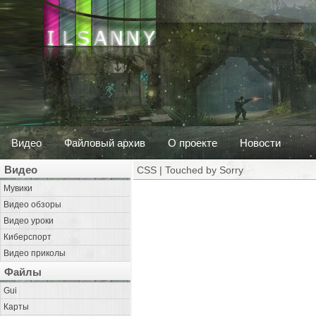
Видео
Файловый архив
О проекте
Новости
Видео
CSS | Touched by Sorry
Мувики
Видео обзоры
Видео уроки
Киберспорт
Видео приколы
Файлы
Gui
Карты