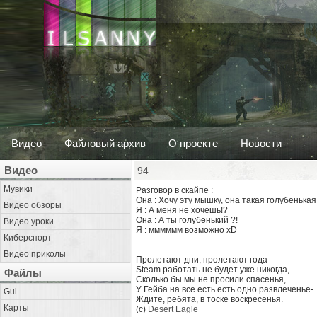
Видео
Файловый архив
О проекте
Новости
Видео
94
Мувики
Разговор в скайпе :
Она : Хочу эту мышку, она такая голубенькая 
Видео обзоры
Я : А меня не хочешь!?
Она : А ты голубенький ?!
Видео уроки
Я : мммммм возможно xD
Киберспорт
Видео приколы
Пролетают дни, пролетают года
Steam работать не будет уже никогда,
Файлы
Сколько бы мы не просили спасенья,
У Гейба на все есть есть одно развлеченье-
Gui
Ждите, ребята, в тоске воскресенья.
Карты
(c)
Desert Eagle