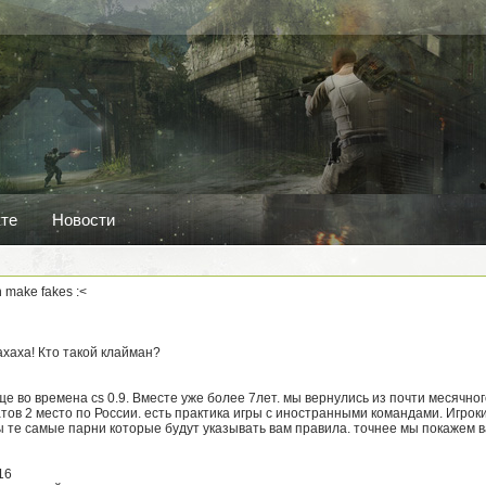
кте
Новости
n make fakes :<
хаха! Кто такой клайман?
ще во времена cs 0.9. Вместе уже более 7лет. мы вернулись из почти месячно
ов 2 место по России. есть практика игры с иностранными командами. Игроки
 те самые парни которые будут указывать вам правила. точнее мы покажем в
16