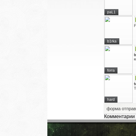
paL1
F
b1rka
b
к
forra
f
Т
hard
форма отправ
Комментарии 