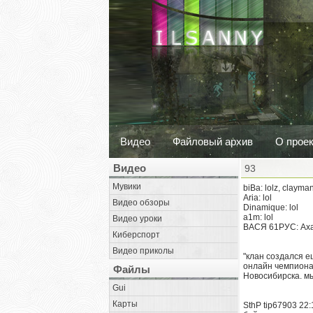
Видео
Файловый архив
О прое
Видео
93
Мувики
biBa: lolz, clayma
Aria: lol
Видео обзоры
Dinamique: lol
a1m: lol
Видео уроки
ВАСЯ 61РУС: Аха
Киберспорт
Видео приколы
"клан создался е
онлайн чемпионат
Файлы
Новосибирска. мы
Gui
Карты
SthP tip67903 22: