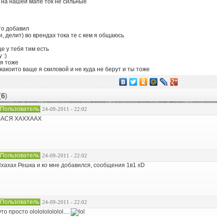
 на нашей мапе ток не сильные
сто добавил
и, делит) во врендах тока те с кем я общаюсь
еще у тебя тим есть
 :)
ня тоже
д какоито ваще я скиловой и не куда не берут и ты тоже
(
6
)
Пользователь
24-09-2011 - 22:02
ВАСЯ ХАХХААХ
Пользователь
24-09-2011 - 22:02
хахах Решка и ко мне добавился, сообщения 1в1 xD
Пользователь
24-09-2011 - 22:02
то просто ololololololol....