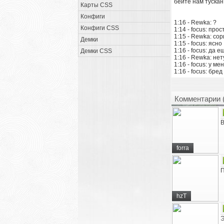
бейте нам тускан
Карты CSS
Конфиги
1:16 - Rewka: ?
Конфиги CSS
1:14 - focus: про
1:15 - Rewka: сор
Демки
1:15 - focus: ясно
1:16 - focus: да 
Демки CSS
1:16 - Rewka: нету
1:16 - focus: у ме
1:16 - focus: бре
Комментарии 
forra
П
hzT
Э