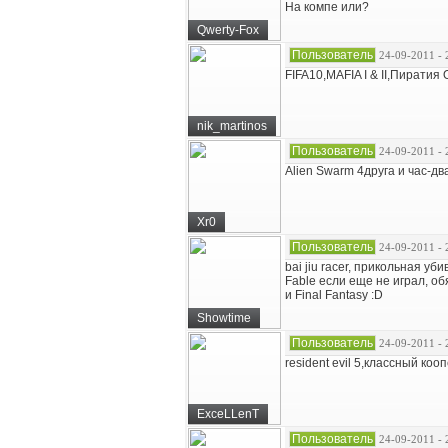
На компе или?
Qwerty-Fox
Пользователь
24-09-2011 - 
FIFA10,MAFIA I & II,Пиратия О
nik_martinos
Пользователь
24-09-2011 - 
Alien Swarm 4друга и час-дв
Xr0
Пользователь
24-09-2011 - 
bai jiu racer, прикольная уб
Fable если еще не играл, о
и Final Fantasy :D
Showtime
Пользователь
24-09-2011 - 
resident evil 5,классный коо
ExceLLenT
Пользователь
24-09-2011 - 