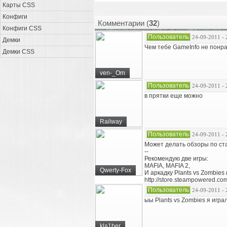
Карты CSS
Конфиги
Комментарии (
32
)
Конфиги CSS
Пользователь
24-09-2011 - 
Демки
Чем тебе GameInfo не понра
Демки CSS
ven-_Om
Пользователь
24-09-2011 - 
в прятки еще можно
Railway
Пользователь
24-09-2011 - 
Может делать обзоры по ст
--
Рекомендую две игры:
MAFIA, MAFIA 2,
Qwerty-Fox
И аркадку Plants vs Zombies 
http://store.steampowered.co
Пользователь
24-09-2011 - 
ыы Plants vs Zombies я игра
kla1ber