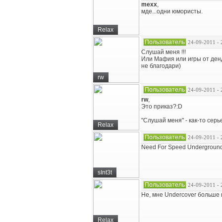
mexx
,
мде...одни юмористы.
Relax
Пользователь
24-09-2011 - 
Слушай меня !!!
Или Мафия или игры от денд
не благодари)
rw
Пользователь
24-09-2011 - 
rw
,
Это приказ?:D
"Слушай меня" - как-то серь
Relax
Пользователь
24-09-2011 - 
Need For Speed Underground 
sInt3t
Пользователь
24-09-2011 - 
Не, мне Undercover больше 
Relax