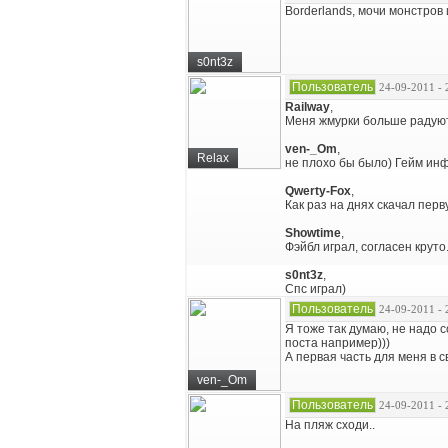
Borderlands, мочи монстров
s0nt3z
Пользователь
24-09-2011 - 
Railway
,
Меня жмурки больше радуют
ven-_Om
,
Relax
не плохо бы было) Гейм инф
Qwerty-Fox
,
Как раз на днях скачал перв
Showtime
,
Фэйбл играл, согласен круто
s0nt3z
,
Спс играл)
Пользователь
24-09-2011 - 
Я тоже так думаю, не надо 
поста например)))
А первая часть для меня в 
ven-_Om
Пользователь
24-09-2011 - 
На пляж сходи..