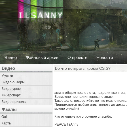
Видео
Файловый архив
О проекте
Новости
Видео
Во что поиграть, кроме CS:S?
Мувики
Видео обзоры
Видео уроки
эмм..в общем после лета, надоели все игры, 
Киберспорт
Возможно пропал интерес, не знаю.
Такое дело, посоветуйте во что можно поигр
Видео приколы
Принимаются любые игры, вплоть до аркад 
можно онлайн)
Файлы
Кто откликнется огромное спасибо.
Gui
Карты
PEACE IlsAnny