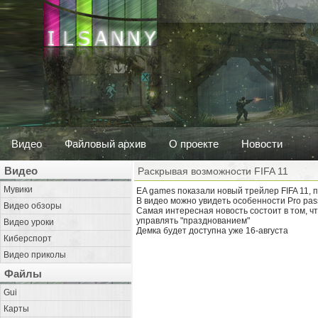
Видео
Файловый архив
О проекте
Новости
Видео
Раскрывая возможности FIFA 11
Мувики
EA games показали новый трейлер FIFA 11, 
В видео можно увидеть особенности Pro passin
Видео обзоры
Самая интересная новость состоит в том, чт
управлять "празднованием"
Видео уроки
Демка будет доступна уже 16-августа
Киберспорт
Видео приколы
Файлы
Gui
Карты