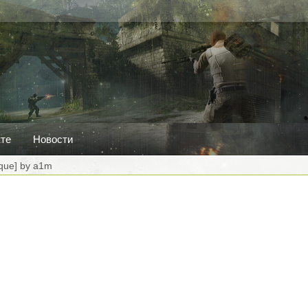
кте
Новости
ique] by a1m