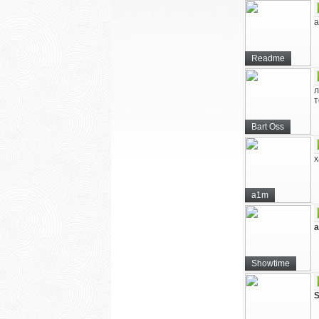
а
Readme
л
т
Bart Oss
х
a1m
Showtime
S