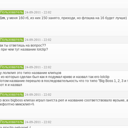
Пользователь
24-09-2011 - 22:02
a1m
, у меня 160 гб, из них 150 занято, приходи, но флэшка на 16 будет лучше)
Пользователь
24-09-2011 - 22:02
ак ты ответишь на вопрос??
 при чем тут название lolclip?
Пользователь
24-09-2011 - 22:02
у лолклип это типо название клипцов
 из которых сделан был как я подумал криво и назвал так его lolclip
отом название перешло в последовательность что то типо "Big Boss 1, 2, 3 и т
от я и назвал
Пользователь
24-09-2011 - 22:02
о всех bigboss клипах играл гангста реп и название соответствовало музыке, 
ефолтно миксклип=\\
Пользователь
24-09-2011 - 22:02
a mixclip netyanet :(