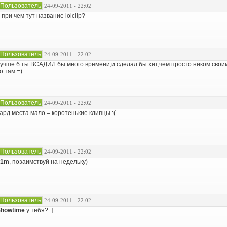
Пользователь
24-09-2011 - 22:02
 при чем тут название lolclip?
Пользователь
24-09-2011 - 22:02
учше б ты ВСАДИЛ бы много времени,и сделал бы хит,чем просто ником своим 
о там =)
Пользователь
24-09-2011 - 22:02
ард места мало = коротенькие клипцы :(
Пользователь
24-09-2011 - 22:02
a1m
, позаимствуй на недельку)
Пользователь
24-09-2011 - 22:02
howtime
у тебя? :]