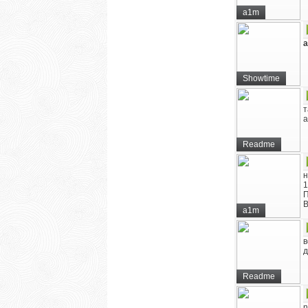
a1m
Showtime
т
а
Readme
н
1
П
В
a1m
в
д
Readme
n