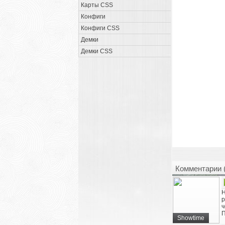
Карты CSS
Конфиги
Конфиги CSS
Демки
Демки CSS
Комментарии 
Н
р
ч
П
Showtime