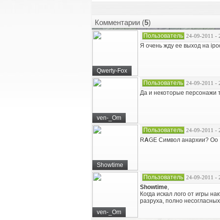
Комментарии (
5
)
Пользователь
24-09-2011 - 
Я очень жду ее выход на ipo
Qwerty-Fox
Пользователь
24-09-2011 - 
Да и некоторые персонажи т
ven-_Om
Пользователь
24-09-2011 - 
R
A
GE Символ анархии? Оо
Showtime
Пользователь
24-09-2011 - 
Showtime
,
Когда искал лого от игры на
разруха, полно несогласны
ven-_Om