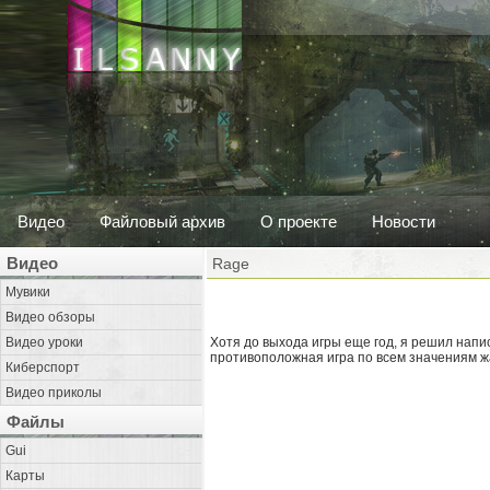
Видео
Файловый архив
О проекте
Новости
Видео
Rage
Мувики
Видео обзоры
Видео уроки
Хотя до выхода игры еще год, я решил напи
противоположная игра по всем значениям ж
Киберспорт
Видео приколы
Файлы
Gui
Карты