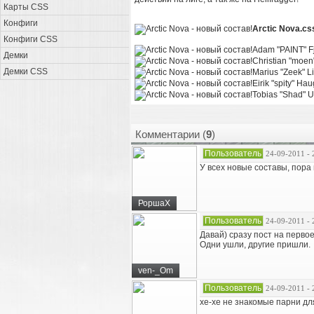
Карты CSS
Конфиги
Arctic Nova.cs
Конфиги CSS
Adam "PAINT" F
Демки
Christian "moe
Демки CSS
Marius "Zeek" L
Eirik "spity" Ha
Tobias "Shad" 
Комментарии (
9
)
Пользователь
24-09-2011 - 
У всех новые составы, пора
РоршаХ
Пользователь
24-09-2011 - 
Давай) сразу пост на первое
Одни ушли, другие пришли.
ven-_Om
Пользователь
24-09-2011 - 
хе-хе не знакомые парни д