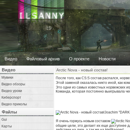
Видео
Файловый архив
О проекте
Новости
Видео
Arctic Nova - новый состав!
Мувики
После того, как CS:S состав распался, нор
Этой заменой оказалась никто иной, как ко
Видео обзоры
Это одни из самых известных норвежских иг
Видео уроки
Команда, которая постоянно выигрывала чем
Киберспорт
Видео приколы
Файлы
Joachim "DARK
Gui
Я очень горжусь новым составом
общие цели, это делает их еще доступнее дл
Карты
действии на лиге, а так же на Hellfragger!