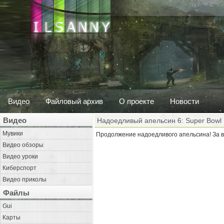
Видео
Файловый архив
О проекте
Новости
Видео
Надоедливый апельсин 6: Super Bowl 
Мувики
Продолжение надоедливого апельсина! За 
Видео обзоры
Видео уроки
Киберспорт
Видео приколы
Файлы
Gui
Карты